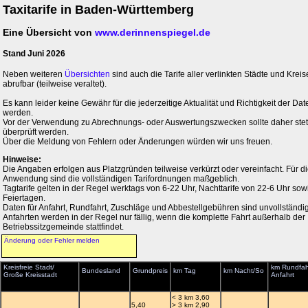
Taxitarife in Baden-Württemberg
Eine Übersicht von
www.derinnenspiegel.de
Stand Juni 2026
Neben weiteren
Übersichten
sind auch die Tarife aller verlinkten Städte und Kreis
abrufbar (teilweise veraltet).
Es kann leider keine Gewähr für die jederzeitige Aktualität und Richtigkeit der 
werden.
Vor der Verwendung zu Abrechnungs- oder Auswertungszwecken sollte daher stets 
überprüft werden.
Über die Meldung von Fehlern oder Änderungen würden wir uns freuen.
Hinweise:
Die Angaben erfolgen aus Platzgründen teilweise verkürzt oder vereinfacht. Für di
Anwendung sind die vollständigen Tarifordnungen maßgeblich.
Tagtarife gelten in der Regel werktags von 6-22 Uhr, Nachttarife von 22-6 Uhr so
Feiertagen.
Daten für Anfahrt, Rundfahrt, Zuschläge und Abbestellgebühren sind unvollständig
Anfahrten werden in der Regel nur fällig, wenn die komplette Fahrt außerhalb der
Betriebssitzgemeinde stattfindet.
Änderung oder Fehler melden
Kreisfreie Stadt/
km Rundfah
Bundesland
Grundpreis
km Tag
km Nacht/So
Große Kreisstadt
Anfahrt
< 3 km 3,60
5,40
> 3 km 2,90