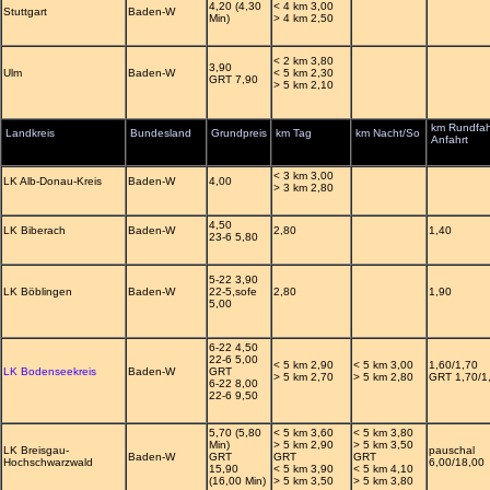
4,20 (4,30
< 4 km 3,00
Stuttgart
Baden-W
Min)
> 4 km 2,50
< 2 km 3,80
3,90
Ulm
Baden-W
< 5 km 2,30
GRT 7,90
> 5 km 2,10
km Rundfah
Landkreis
Bundesland
Grundpreis
km Tag
km Nacht/So
Anfahrt
< 3 km 3,00
LK Alb-Donau-Kreis
Baden-W
4,00
> 3 km 2,80
4,50
LK Biberach
Baden-W
2,80
1,40
23-6 5,80
5-22 3,90
LK Böblingen
Baden-W
22-5,sofe
2,80
1,90
5,00
6-22 4,50
22-6 5,00
< 5 km 2,90
< 5 km 3,00
1,60/1,70
LK Bodenseekreis
Baden-W
GRT
> 5 km 2,70
> 5 km 2,80
GRT 1,70/1
6-22 8,00
22-6 9,50
5,70 (5,80
< 5 km 3,60
< 5 km 3,80
Min)
> 5 km 2,90
> 5 km 3,50
LK Breisgau-
pauschal
Baden-W
GRT
GRT
GRT
Hochschwarzwald
6,00/18,00
15,90
< 5 km 3,90
< 5 km 4,10
(16,00 Min)
> 5 km 3,50
> 5 km 3,80