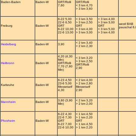
Baden-Baden
Baden-W
GRT/Rolli
GRT/Rolli
7,60
< 3 km 4,70
> 3 km 3,60
6-22 5,00
< 3 km 3,50
< 3 km 4,00
22-6 6,50
> 3 km 2,50
> 3 km 3,00
westl BAB
Freiburg
Baden-W
GRT
GRT
GRT
pauschal 6
6-22 10,00
< 3 km 4,00
< 3 km 5,00
22-6 13,00
> 3 km 3,00
> 3 km 4,00
< 2 km 3,40
Heidelberg
Baden-W
3,90
> 2 km 2,30
4,20 (4,30
< 3 km 3,20
Min)
> 3 km 2,50
Heilbronn
Baden-W
GRT/Rolli
GRT/Rolli
7,70 (7,80
2,90
Min)
6-23 4,50
< 2 km 4,00
23-6 5,00
> 2 km 2,80
Karlsruhe
Baden-W
Messetarif
Messetarif
4,30
2,90
3,80 (3,90
< 2 km 3,20
Mannheim
Baden-W
Min)
> 2 km 2,00
6-22 4,30
< 1 km 4,50
22-6 7,30
> 1 km 2,20
Pforzheim
Baden-W
GRT
GRT
6-22 7,00
< 1 km 4,50
22-6 10,00
> 1 km 2,20