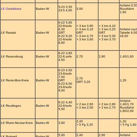
Anfahrt 0,5
5-23 3,50
LK Ostalbkreis
Baden-W
3,00
Rundfahrt
23-5 4,00
1,60
6-22 5,80
22-6/sofe
< 3 km 3,80
< 3 km 4,10
6,30
> 3 km 3,10
> 3 km 3,20
Anfahrt nac
LK Rastatt
Baden-W
GRT
GRT
GRT
Tabelle 6,00
6-22 8,20
< 3 km 4,70
< 3 km 5,30
18,00
22-6/sofe
> 3 km 3,60
> 3 km 3,70
8,80
6-22 3,80
LK Ravensburg
Baden-W
22-6,sofe
2,70
2,90
1,40/1,60
4,50
6-23 4,50
23-6/sofe
7,00
2,70
LK Rems-Murr-Kreis
Baden-W
GRT
1,20
GRT 3,20
6-23 6,50
23-6/sofe
9,00
Anfahrt
6-22 4,40
< 2 km 2,60
< 2 km 2,80
1,40/1,70
LK Reutlingen
Baden-W
22-6/sofe
> 2 km 2,50
> 2 km 2,70
Rundfahrt
5,50
1,80/2,00
2,40
1,20
LK Rhein-Neckar-Kreis
Baden-W
3,80
> 5 Fg 3,20
> 5 Fg 1,60
5,00
2,40
2,60
Anfahrt
LK Rottweil
Baden-W