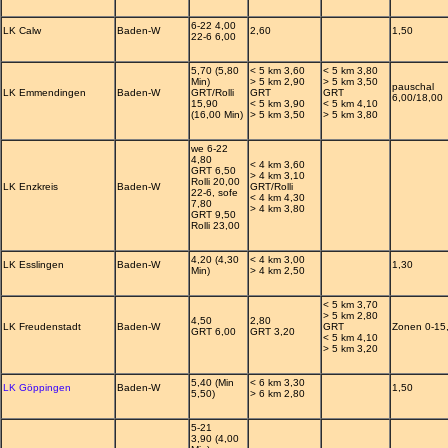
6-22 4,00
LK Calw
Baden-W
2,60
1,50
22-6 6,00
5,70 (5,80
< 5 km 3,60
< 5 km 3,80
Min)
> 5 km 2,90
> 5 km 3,50
pauschal
LK Emmendingen
Baden-W
GRT/Rolli
GRT
GRT
6,00/18,00
15,90
< 5 km 3,90
< 5 km 4,10
(16,00 Min)
> 5 km 3,50
> 5 km 3,80
we 6-22
4,80
< 4 km 3,60
GRT 6,50
> 4 km 3,10
Rolli 20,00
LK Enzkreis
Baden-W
GRT/Rolli
22-6, sofe
< 4 km 4,30
7,80
> 4 km 3,80
GRT 9,50
Rolli 23,00
4,20 (4,30
< 4 km 3,00
LK Esslingen
Baden-W
1,30
Min)
> 4 km 2,50
< 5 km 3,70
> 5 km 2,80
4,50
2,80
LK Freudenstadt
Baden-W
GRT
Zonen 0-15
GRT 6,00
GRT 3,20
< 5 km 4,10
> 5 km 3,20
5,40 (Min
< 6 km 3,30
LK Göppingen
Baden-W
1,50
5,50)
> 6 km 2,80
5-21
3,90 (4,00