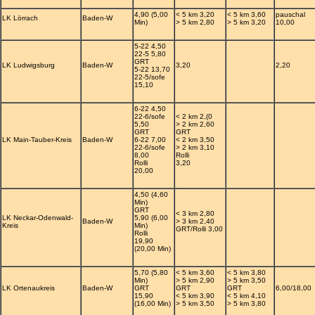
4,90 (5,00
< 5 km 3,20
< 5 km 3,60
pauschal
LK Lörrach
Baden-W
Min)
> 5 km 2,80
> 5 km 3,20
10,00
5-22 4,50
22-5 5,80
GRT
LK Ludwigsburg
Baden-W
3,20
2,20
5-22 13,70
22-5/sofe
15,10
6-22 4,50
22-6/sofe
< 2 km 2,(0
5,50
> 2 km 2,60
GRT
GRT
LK Main-Tauber-Kreis
Baden-W
6-22 7,00
< 2 km 3,50
22-6/sofe
> 2 km 3,10
8,00
Rolli
Rolli
3,20
20,00
4,50 (4,60
Min)
GRT
< 3 km 2,80
LK Neckar-Odenwald-
5,90 (6,00
Baden-W
> 3 km 2,40
Kreis
Min)
GRT/Rolli 3,00
Rolli
19,90
(20,00 Min)
5,70 (5,80
< 5 km 3,60
< 5 km 3,80
Min)
> 5 km 2,90
> 5 km 3,50
LK Ortenaukreis
Baden-W
GRT
GRT
GRT
6,00/18,00
15,90
< 5 km 3,90
< 5 km 4,10
(16,00 Min)
> 5 km 3,50
> 5 km 3,80