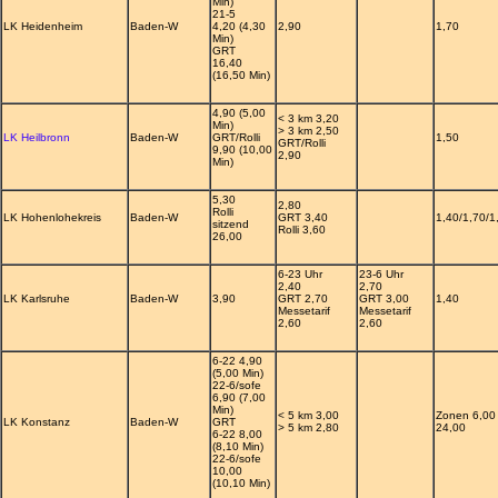
Min)
21-5
LK Heidenheim
Baden-W
4,20 (4,30
2,90
1,70
Min)
GRT
16,40
(16,50 Min)
4,90 (5,00
< 3 km 3,20
Min)
> 3 km 2,50
LK Heilbronn
Baden-W
GRT/Rolli
1,50
GRT/Rolli
9,90 (10,00
2,90
Min)
5,30
2,80
Rolli
LK Hohenlohekreis
Baden-W
GRT 3,40
1,40/1,70/1
sitzend
Rolli 3,60
26,00
6-23 Uhr
23-6 Uhr
2,40
2,70
LK Karlsruhe
Baden-W
3,90
GRT 2,70
GRT 3,00
1,40
Messetarif
Messetarif
2,60
2,60
6-22 4,90
(5,00 Min)
22-6/sofe
6,90 (7,00
Min)
< 5 km 3,00
Zonen 6,00 
LK Konstanz
Baden-W
GRT
> 5 km 2,80
24,00
6-22 8,00
(8,10 Min)
22-6/sofe
10,00
(10,10 Min)