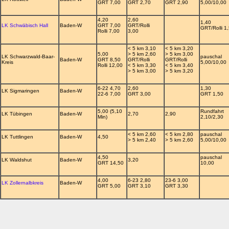
GRT 7,00
GRT 2,70
GRT 2,90
5,00/10,00
4,20
2,60
1,40
LK Schwäbisch Hall
Baden-W
GRT 7,00
GRT/Rolli
GRT/Rolli 1
Rolli 7,00
3,00
< 5 km 3,10
< 5 km 3,20
5,00
> 5 km 2,60
> 5 km 3,00
LK Schwarzwald-Baar-
pauschal
Baden-W
GRT 8,50
GRT/Rolli
GRT/Rolli
Kreis
5,00/10,00
Rolli 12,00
< 5 km 3,30
< 5 km 3,40
> 5 km 3,00
> 5 km 3,20
6-22 4,70
2,60
1,30
LK Sigmaringen
Baden-W
22-6 7,00
GRT 3,00
GRT 1,50
5,00 (5,10
Rundfahrt
LK Tübingen
Baden-W
2,70
2,90
Min)
2,10/2,30
< 5 km 2,60
< 5 km 2,80
pauschal
LK Tuttlingen
Baden-W
4,50
> 5 km 2,40
> 5 km 2,60
5,00/10,00
4,50
pauschal
LK Waldshut
Baden-W
3,20
GRT 14,50
10,00
4,00
6-23 2,80
23-6 3,00
LK Zollernalbkreis
Baden-W
GRT 5,00
GRT 3,10
GRT 3,30