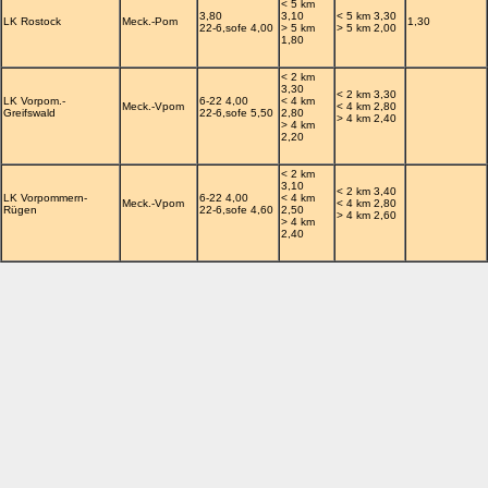
< 5 km
3,80
3,10
< 5 km 3,30
LK Rostock
Meck.-Pom
1,30
22-6,sofe 4,00
> 5 km
> 5 km 2,00
1,80
< 2 km
3,30
< 2 km 3,30
LK Vorpom.-
6-22 4,00
< 4 km
Meck.-Vpom
< 4 km 2,80
Greifswald
22-6,sofe 5,50
2,80
> 4 km 2,40
> 4 km
2,20
< 2 km
3,10
< 2 km 3,40
LK Vorpommern-
6-22 4,00
< 4 km
Meck.-Vpom
< 4 km 2,80
Rügen
22-6,sofe 4,60
2,50
> 4 km 2,60
> 4 km
2,40