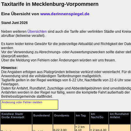
Taxitarife in Mecklenburg-Vorpommern
Eine Übersicht von
www.derinnenspiegel.de
Stand Juni 2026
Neben weiteren
Übersichten
sind auch die Tarife aller verlinkten Städte und Kreis
abrufbar (teilweise veraltet).
Es kann leider keine Gewähr für die jederzeitige Aktualität und Richtigkeit der 
werden.
Vor der Verwendung zu Abrechnungs- oder Auswertungszwecken sollte daher stets 
überprüft werden.
Über die Meldung von Fehlern oder Änderungen würden wir uns freuen.
Hinweise:
Die Angaben erfolgen aus Platzgründen teilweise verkürzt oder vereinfacht. Für di
Anwendung sind die vollständigen Tarifordnungen maßgeblich.
Tagtarife gelten in der Regel werktags von 6-22 Uhr, Nachttarife von 22-6 Uhr so
Feiertagen.
Daten für Anfahrt, Rundfahrt, Zuschläge und Abbestellgebühren sind unvollständig
Anfahrten werden in der Regel nur fällig, wenn die komplette Fahrt außerhalb der
Betriebssitzgemeinde stattfindet.
Änderung oder Fehler melden
Kreisfreie Stadt/
km
km Rundfahrt/
Bundesland
Grundpreis
km Tag
Große Kreisstadt
Nacht/So
Anfahrt
< 2 km
6-22 3,90
4,10
< 2 km 4,30