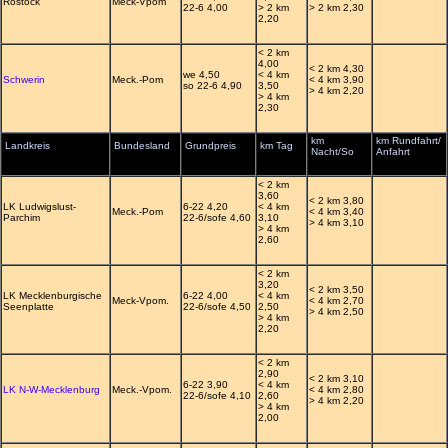
Rostock
Meck-Vpom
22-6 4,00
> 2 km
> 2 km 2,30
2,20
< 2 km
4,00
< 2 km 4,30
we 4,50
< 4 km
Schwerin
Meck.-Pom
< 4 km 3,90
so 22-6 4,90
3,50
> 4 km 2,20
> 4 km
2,30
km
km Rundfahrt/
Landkreis
Bundesland
Grundpreis
km Tag
Nacht/So
Anfahrt
< 2 km
3,60
< 2 km 3,80
LK Ludwigslust-
6-22 4,20
< 4 km
Meck.-Pom
< 4 km 3,40
Parchim
22-6/sofe 4,60
3,10
> 4 km 3,10
> 4 km
2,60
< 2 km
3,20
< 2 km 3,50
LK Mecklenburgische
6-22 4,00
< 4 km
Meck-Vpom.
< 4 km 2,70
Seenplatte
22-6/sofe 4,50
2,50
> 4 km 2,50
> 4 km
2,20
< 2 km
2,90
< 2 km 3,10
6-22 3,90
< 4 km
LK N-W-Mecklenburg
Meck.-Vpom.
< 4 km 2,80
22-6/sofe 4,10
2,60
> 4 km 2,20
> 4 km
2,00