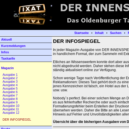
Startseite
•
Inhalt
•
Suchen
•
Aktuell
DER INFOSPIEGEL
Kurzmeldungen
In jeder Magazin-Ausgabe von DER INNENSPIEGE
Infos
in handlichem Format, der zum Sammeln mit Ext
Taxitarife
Etliches an Wissenswertem konnte dort aber aus 
nicht abgedruckt werden. Daher stehen diese In
Magazin
ständig aktualisiert online zur Verfügung.
Ausgabe 1
Schon wenige Tage nach Veröffentlichung der E
Ausgabe 2
Ausgabe 3
Reklamationen: Dieses Taxi gehört doch zu eine
Ausgabe 4
jenes Kennzeichen ist falsch, ein Hotel aus der 
Ausgabe 5
usw. usw.
Ausgabe 6
Ausgabe 7
Nobody´s perfect. Bei einer solchen Menge an Da
Ausgabe 8
es aus fehlerhafter Recherche oder auch einfach
Ausgabe 9
Ausgabe 10
Formatierungsfehler beim Erstellen der Druckvorl
Ausgabe 11
übersehen werden. Daher die Bitte an alle Leser
Ausgabe 12
Hinweis auf Fehler und Unvollständigkeiten aller 
DER INFOSPIEGEL
Übersicht über die bisherigen Ausgaben von