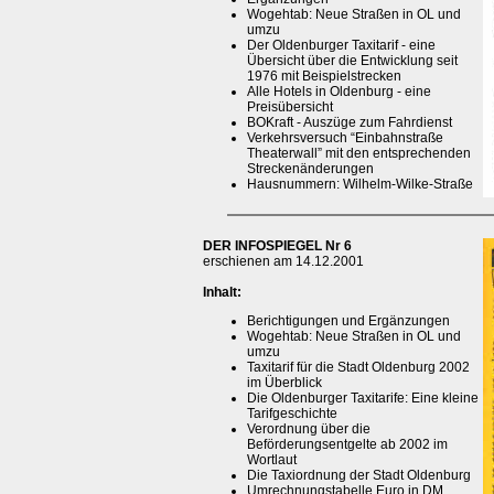
Wogehtab: Neue Straßen in OL und
umzu
Der Oldenburger Taxitarif - eine
Übersicht über die Entwicklung seit
1976 mit Beispielstrecken
Alle Hotels in Oldenburg - eine
Preisübersicht
BOKraft - Auszüge zum Fahrdienst
Verkehrsversuch “Einbahnstraße
Theaterwall” mit den entsprechenden
Streckenänderungen
Hausnummern: Wilhelm-Wilke-Straße
DER INFOSPIEGEL Nr 6
erschienen am 14.12.2001
Inhalt:
Berichtigungen und Ergänzungen
Wogehtab: Neue Straßen in OL und
umzu
Taxitarif für die Stadt Oldenburg 2002
im Überblick
Die Oldenburger Taxitarife: Eine kleine
Tarifgeschichte
Verordnung über die
Beförderungsentgelte ab 2002 im
Wortlaut
Die Taxiordnung der Stadt Oldenburg
Umrechnungstabelle Euro in DM