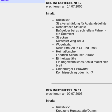
Recht
DER INFOSPIEGEL Nr 12
erschienen am 14.07.2006
Inhalt:
Rückblick:
Strafverschärfung für Abstandsdelikte
Rennstrecke Staulinie
Bußgelder bei zu schnellem Fahren -
ein Übersicht
Strecken
Kürzester Weg Teil 3
Wogehtab:
Neue Straßen in OL und umzu
Heimatforscher
Friedrich-Schohusen-Straße
Einheitsgefälle
Ein ungewöhnliches Schild macht sich
breit
Oldenburger Extrawurst
Kombizuschlag oder nicht?
DER INFOSPIEGEL Nr 11
erschienen am 09.07.2005
Inhalt:
Rückblick:
Kreuzung Huntestraße/Damm