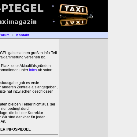
Forum
•
Kontakt
L gab es einen großen Info-Teil
raklammerung versehen ist.
Platz- oder Aktualitätsgründen
formationen unter
Infos
ab sofort
rstausgabe gab es erste
r anderen Zentrale als angegeben,
Liste hat inzwischen geschlossen
ten bleiben Fehler nicht aus, sei
 nur bedingt durch
age, die bei der Korrektur
: Wir sind dankbar für jeden
Art.
 DER INFOSPIEGEL