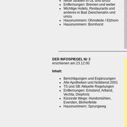
Neue Straßen in OL und umzu
Entfernungen: Bremen und weiter
Wichtige Hotels, Restaurants und
anderes in Bad Zwischenahn und
umzu
Hausnummern: Ohmstede / Etzhorn
Hausnummern: Bornhorst
DER INFOSPIEGEL Nr 3
erschienen am 23.12.00
Inhalt:
Berichtigungen und Ergänzungen
Alle Apotheken und Notdienst 2001
TS und SB: Aktuelle Regelungen
Entfernungen: Emsland, Artland,
Vechta, Diepholz
Kürzeste Wege: Hundsmühlen,
Eversten, Bloherfelde
Hausnummern: Sprungweg