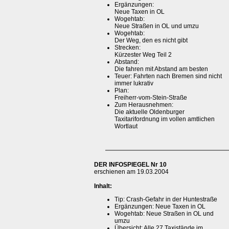
Ergänzungen:
Neue Taxen in OL
Wogehtab:
Neue Straßen in OL und umzu
Wogehtab:
Der Weg, den es nicht gibt
Strecken:
Kürzester Weg Teil 2
Abstand:
Die fahren mit Abstand am besten
Teuer: Fahrten nach Bremen sind nicht
immer lukrativ
Plan:
Freiherr-vom-Stein-Straße
Zum Herausnehmen:
Die aktuelle Oldenburger
Taxitarifordnung im vollen amtlichen
Wortlaut
DER INFOSPIEGEL Nr 10
erschienen am 19.03.2004
Inhalt:
Tip: Crash-Gefahr in der Huntestraße
Ergänzungen: Neue Taxen in OL
Wogehtab: Neue Straßen in OL und
umzu
Übersicht: Alle 27 Taxistände im