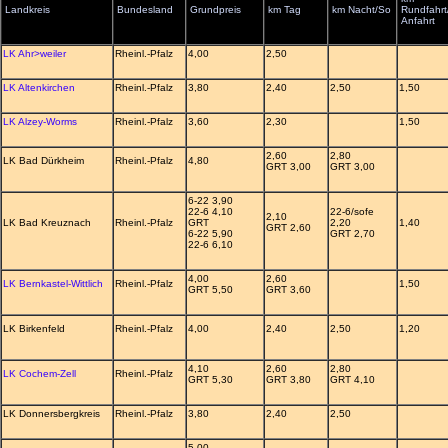
Landkreis
Bundesland
Grundpreis
km Tag
km Nacht/So
Rundfahrt
Anfahrt
LK Ahr>weiler
Rheinl.-Pfalz
4,00
2,50
LK Altenkirchen
Rheinl.-Pfalz
3,80
2,40
2,50
1,50
LK Alzey-Worms
Rheinl.-Pfalz
3,60
2,30
1,50
2,60
2,80
LK Bad Dürkheim
Rheinl.-Pfalz
4,80
GRT 3,00
GRT 3,00
6-22 3,90
22-6 4,10
22-6/sofe
2,10
LK Bad Kreuznach
Rheinl.-Pfalz
GRT
2,20
1,40
GRT 2,60
6-22 5,90
GRT 2,70
22-6 6,10
4,00
2,60
LK Bernkastel-Wittlich
Rheinl.-Pfalz
1,50
GRT 5,50
GRT 3,60
LK Birkenfeld
Rheinl.-Pfalz
4,00
2,40
2,50
1,20
4,10
2,60
2,80
LK Cochem-Zell
Rheinl.-Pfalz
GRT 5,30
GRT 3,80
GRT 4,10
LK Donnersbergkreis
Rheinl.-Pfalz
3,80
2,40
2,50
5,00