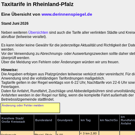
Taxitarife in Rheinland-Pfalz
Eine Übersicht von
www.derinnenspiegel.de
Stand Juni 2026
Neben weiteren
Übersichten
sind auch die Tarife aller verlinkten Städte und Kreis
abrufbar (teilweise veraltet).
Es kann leider keine Gewähr für die jederzeitige Aktualität und Richtigkeit der 
werden.
Vor der Verwendung zu Abrechnungs- oder Auswertungszwecken sollte daher stets 
überprüft werden.
Über die Meldung von Fehlern oder Änderungen würden wir uns freuen.
Hinweise:
Die Angaben erfolgen aus Platzgründen teilweise verkürzt oder vereinfacht. Für di
Anwendung sind die vollständigen Tarifordnungen maßgeblich.
Tagtarife gelten in der Regel werktags von 6-22 Uhr, Nachttarife von 22-6 Uhr so
Feiertagen.
Daten für Anfahrt, Rundfahrt, Zuschläge und Abbestellgebühren sind unvollständig
Anfahrten werden in der Regel nur fällig, wenn die komplette Fahrt außerhalb der
Betriebssitzgemeinde stattfindet.
Änderung oder Fehler melden
km
Kreisfreie Stadt/
Bundesland
Grundpreis
km Tag
km Nacht/So
Rundfahrt
Große Kreisstadt
Anfahrt
< 3 km 2,80
Andernach
Rheinl.-Pfalz
4,00