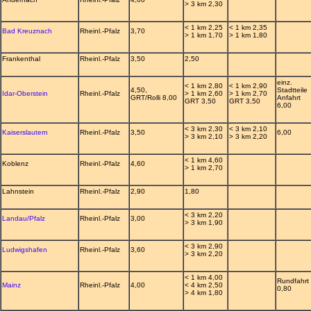
> 3 km 2,30
< 1 km 2,25
< 1 km 2,35
Bad Kreuznach
Rheinl.-Pfalz
3,70
> 1 km 1,70
> 1 km 1,80
Frankenthal
Rheinl.-Pfalz
3,50
2,50
einz.
< 1 km 2,80
< 1 km 2,90
4,50,
Stadtteile
Idar-Oberstein
Rheinl.-Pfalz
> 1 km 2,60
> 1 km 2,70
GRT/Rolli 8,00
Anfahrt
GRT 3,50
GRT 3,50
6,00
< 3 km 2,30
< 3 km 2,10
Kaiserslautern
Rheinl.-Pfalz
3,50
6,00
> 3 km 2,10
> 3 km 2,20
< 1 km 4,60
Koblenz
Rheinl.-Pfalz
4,60
> 1 km 2,70
Lahnstein
Rheinl.-Pfalz
2,90
1,80
< 3 km 2,20
Landau/Pfalz
Rheinl.-Pfalz
3,00
> 3 km 1,90
< 3 km 2,90
Ludwigshafen
Rheinl.-Pfalz
3,60
> 3 km 2,20
< 1 km 4,00
Rundfahrt
Mainz
Rheinl.-Pfalz
4,00
< 4 km 2,50
0,80
> 4 km 1,80