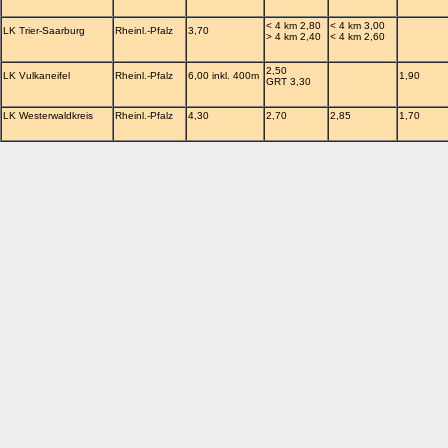
< 4 km 2,80
< 4 km 3,00
LK Trier-Saarburg
Rheinl.-Pfalz
3,70
> 4 km 2,40
< 4 km 2,60
2,50
LK Vulkaneifel
Rheinl.-Pfalz
6,00 inkl. 400m
1,90
GRT 3,30
LK Westerwaldkreis
Rheinl.-Pfalz
4,30
2,70
2,85
1,70