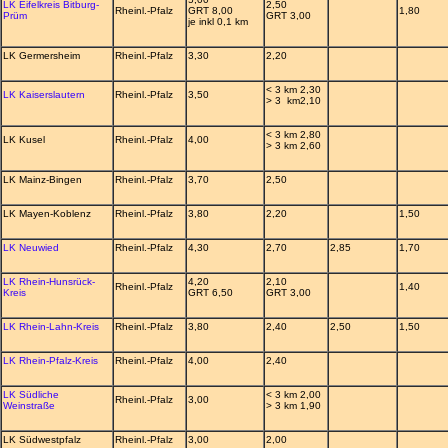
LK Eifelkreis Bitburg-
2,50
Rheinl.-Pfalz
GRT 8,00
1,80
Prüm
GRT 3,00
je inkl 0,1 km
LK Germersheim
Rheinl.-Pfalz
3,30
2,20
< 3 km 2,30
LK Kaiserslautern
Rheinl.-Pfalz
3,50
> 3 km2,10
< 3 km 2,80
LK Kusel
Rheinl.-Pfalz
4,00
> 3 km 2,60
LK Mainz-Bingen
Rheinl.-Pfalz
3,70
2,50
LK Mayen-Koblenz
Rheinl.-Pfalz
3,80
2,20
1,50
LK Neuwied
Rheinl.-Pfalz
4,30
2,70
2,85
1,70
LK Rhein-Hunsrück-
4,20
2,10
Rheinl.-Pfalz
1,40
Kreis
GRT 6,50
GRT 3,00
LK Rhein-Lahn-Kreis
Rheinl.-Pfalz
3,80
2,40
2,50
1,50
LK Rhein-Pfalz-Kreis
Rheinl.-Pfalz
4,00
2,40
LK Südliche
< 3 km 2,00
Rheinl.-Pfalz
3,00
Weinstraße
> 3 km 1,90
LK Südwestpfalz
Rheinl.-Pfalz
3,00
2,00