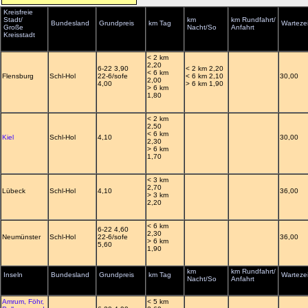
Kreisfreie
Stadt/
km
km Rundfahrt/
Bundesland
Grundpreis
km Tag
Wartezei
Große
Nacht/So
Anfahrt
Kreisstadt
< 2 km
2,20
6-22 3,90
< 2 km 2,20
< 6 km
Flensburg
Schl-Hol
22-6/sofe
< 6 km 2,10
30,00
2,00
4,00
> 6 km 1,90
> 6 km
1,80
< 2 km
2,50
< 6 km
Kiel
Schl-Hol
4,10
30,00
2,30
> 6 km
1,70
< 3 km
2,70
Lübeck
Schl-Hol
4,10
36,00
> 3 km
2,20
< 6 km
6-22 4,60
2,30
Neumünster
Schl-Hol
22-6/sofe
36,00
> 6 km
5,60
1,90
km
km Rundfahrt/
Inseln
Bundesland
Grundpreis
km Tag
Wartezei
Nacht/So
Anfahrt
Amrum, Föhr,
< 5 km