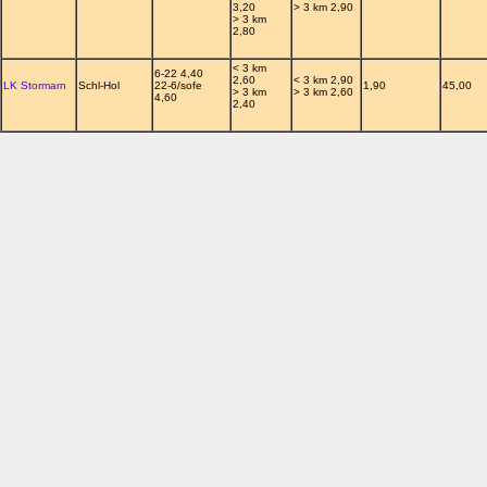
3,20
> 3 km 2,90
> 3 km
2,80
< 3 km
6-22 4,40
2,60
< 3 km 2,90
LK Stormarn
Schl-Hol
22-6/sofe
1,90
45,00
> 3 km
> 3 km 2,60
4,60
2,40