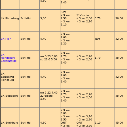
4,60
2,40
6-21
< 3 km
21-6/sofe
LK Pinneberg
Schl-Hol
3,60
2,50
< 3 km 2,60
0,70
36,00
> 3 km
> 3 km 2,30
2,10
< 3 km
2,60
LK Plön
Schl-Hol
4,40
Tarif
42,00
> 3 km
2,30
< 3 km
LK
we 6-23 5,00
2,70
< 3 km 2,90
Rendsburg-
Schl-Hol
1,70
45,00
so 23-6 5,50
> 3 km
> 3 km 2,60
Eckernförde
2,40
< 3 km
LK
2,60
Schleswig-
Schl-Hol
4,40
42,00
> 3 km
Flensburg
2,40
< 3 km
we 6-22 4,40
2,70
< 3 km 2,90
LK Segeberg
Schl-Hol
22-6/sofe
45,00
> 3 km
> 3 km 2,60
4,60
2,40
< 3 km
3,00
> 3 km
< 3 km 3,20
2,50
> 3 km 2,70
LK Steinburg
Schl-Hol
4,80
GRT
GRT
2,10
45,00
< 3 km
< 3 km 3,30