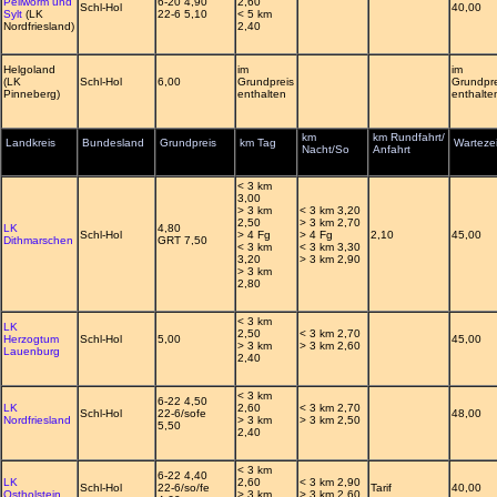
Pellworm und
6-20 4,90
2,60
Schl-Hol
40,00
Sylt
(LK
22-6 5,10
< 5 km
Nordfriesland)
2,40
Helgoland
im
im
(LK
Schl-Hol
6,00
Grundpreis
Grundpr
Pinneberg)
enthalten
enthalte
km
km Rundfahrt/
Landkreis
Bundesland
Grundpreis
km Tag
Wartezei
Nacht/So
Anfahrt
< 3 km
3,00
> 3 km
< 3 km 3,20
2,50
> 3 km 2,70
LK
4,80
Schl-Hol
> 4 Fg
> 4 Fg
2,10
45,00
Dithmarschen
GRT 7,50
< 3 km
< 3 km 3,30
3,20
> 3 km 2,90
> 3 km
2,80
< 3 km
LK
2,50
< 3 km 2,70
Herzogtum
Schl-Hol
5,00
45,00
> 3 km
> 3 km 2,60
Lauenburg
2,40
< 3 km
6-22 4,50
LK
2,60
< 3 km 2,70
Schl-Hol
22-6/sofe
48,00
Nordfriesland
> 3 km
> 3 km 2,50
5,50
2,40
< 3 km
6-22 4,40
LK
2,60
< 3 km 2,90
Schl-Hol
22-6/so/fe
Tarif
40,00
Ostholstein
> 3 km
> 3 km 2,60