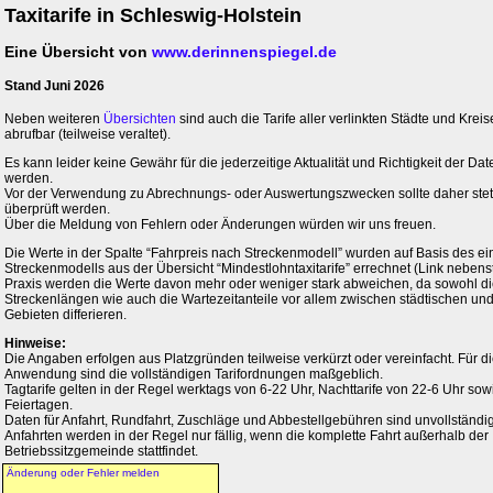
Taxitarife in Schleswig-Holstein
Eine Übersicht von
www.derinnenspiegel.de
Stand Juni 2026
Neben weiteren
Übersichten
sind auch die Tarife aller verlinkten Städte und Kreis
abrufbar (teilweise veraltet).
Es kann leider keine Gewähr für die jederzeitige Aktualität und Richtigkeit der 
werden.
Vor der Verwendung zu Abrechnungs- oder Auswertungszwecken sollte daher stets 
überprüft werden.
Über die Meldung von Fehlern oder Änderungen würden wir uns freuen.
Die Werte in der Spalte “Fahrpreis nach Streckenmodell” wurden auf Basis des ei
Streckenmodells aus der Übersicht “Mindestlohntaxitarife” errechnet (Link nebens
Praxis werden die Werte davon mehr oder weniger stark abweichen, da sowohl d
Streckenlängen wie auch die Wartezeitanteile vor allem zwischen städtischen und
Gebieten differieren.
Hinweise:
Die Angaben erfolgen aus Platzgründen teilweise verkürzt oder vereinfacht. Für di
Anwendung sind die vollständigen Tarifordnungen maßgeblich.
Tagtarife gelten in der Regel werktags von 6-22 Uhr, Nachttarife von 22-6 Uhr so
Feiertagen.
Daten für Anfahrt, Rundfahrt, Zuschläge und Abbestellgebühren sind unvollständig
Anfahrten werden in der Regel nur fällig, wenn die komplette Fahrt außerhalb der
Betriebssitzgemeinde stattfindet.
Änderung oder Fehler melden