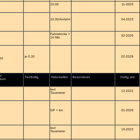
10,00
11-2025
10,00/Anfahrt
04-2023
Fahrstrecke +
02-2026
10 Min
je 0,30
02-2026
50
k/
Tier/Käfig
Abbestellen
Besonderes
Gültig seit
raum
laut
12-2022
Taxameter
GP + km
01-2026
laut
10-2022
Taxameter