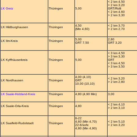
< 2 km 4,50
> 2 km 3,20
LK Greiz
Thüringen
5,00
GRT/Rolli
< 2 km 4,60
> 2 km 3,30
4,50
< 2 km 3,70
LK Hildburghausen
Thüringen
(Min 4,60)
> 2 km 2,70
5,00
2,80
LK Ilm-Kreis
Thüringen
GRT 7,50
GRT 3,20
< 3 km 4,50
> 3 km 3,30
LK Kyffhäuserkreis
Thüringen
5,00
GRT
< 3 km 4,50
> 3 km 3,50
4,00 (4,10)
< 2 km 3,20
LK Nordhausen
Thüringen
GRT
> 2 km 2,80
10,00 (10,10)
LK Saale-Holzland-Kreis
Thüringen
4,80 (4,90 Min)
3,00
< 2 km 4,10
LK Saale-Orla-Kreis
Thüringen
4,80
> 2 km 3,10
6-22
4,60 (Min 4,70)
< 2 km 5,10
LK Saalfeld-Rudolstadt
Thüringen
22-6/sofe
> 2 km 3,20
4,80 (Min 4,90)