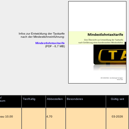
Infos zur Entwicklung der Taxitarife
nach der Mindestlohneinführung:
Mindestlohntaxitarife
(PDF - 6,7 MB)
k/
Tier/Käfig
Abbestellen
Besonderes
Gültig seit
raum
bau 10,00
4,70
03-2026