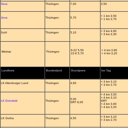
Gera
Thüringen
7,00
3,50
< 1 km 3,50
Jena
Thüringen
5,70
> 1 km 2,70
< 3 km 4,60
Suhl
Thüringen
5,10
> 3 km 3,30
6-22 5,50
< 4 km 3,90
Weimar
Thüringen
22-6 5,70
> 4 km 3,20
Landkreis
Bundesland
Grundpreis
km Tag
< 3 km 3,10
LK Altenburger Land
Thüringen
4,60
> 3 km 2,70
< 4 km 3,50
> 4 km 3,10
5,00
LK Eichsfeld
Thüringen
GRT
GRT 8,00
< 4 km 3,60
> 4 km 3,20
< 3 km 3,10
LK Gotha
Thüringen
4,50
> 3 km 2,70