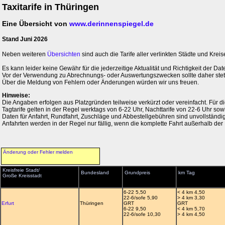
Taxitarife in Thüringen
Eine Übersicht von
www.derinnenspiegel.de
Stand Juni 2026
Neben weiteren
Übersichten
sind auch die Tarife aller verlinkten Städte und Kreise
Es kann leider keine Gewähr für die jederzeitige Aktualität und Richtigkeit der 
Vor der Verwendung zu Abrechnungs- oder Auswertungszwecken sollte daher stets 
Über die Meldung von Fehlern oder Änderungen würden wir uns freuen.
Hinweise:
Die Angaben erfolgen aus Platzgründen teilweise verkürzt oder vereinfacht. Für 
Tagtarife gelten in der Regel werktags von 6-22 Uhr, Nachttarife von 22-6 Uhr so
Daten für Anfahrt, Rundfahrt, Zuschläge und Abbestellgebühren sind unvollständig
Anfahrten werden in der Regel nur fällig, wenn die komplette Fahrt außerhalb der 
Änderung oder Fehler melden
Kreisfreie Stadt/
Bundesland
Grundpreis
km Tag
Große Kreisstadt
6-22 5,50
< 4 km 4,50
22-6/sofe 5,90
> 4 km 3,30
Erfurt
Thüringen
GRT
GRT
6-22 9,50
< 4 km 5,70
22-6/sofe 10,30
> 4 km 4,50