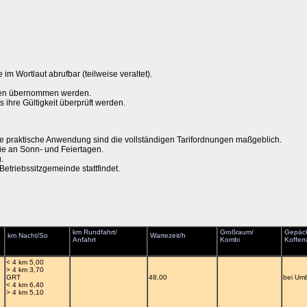
 im Wortlaut abrufbar (teilweise veraltet).
Daten übernommen werden.
ihre Gültigkeit überprüft werden.
die praktische Anwendung sind die vollständigen Tarifordnungen maßgeblich.
wie an Sonn- und Feiertagen.
.
Betriebssitzgemeinde stattfindet.
km Rundfahrt/
Großraum/
Gepäc
km Nacht/So
Wartezeit/h
Anfahrt
Kombi
Koffer
< 4 km 5,00
> 4 km 3,70
GRT
48,00
bei Um
< 4 km 6,40
> 4 km 5,10