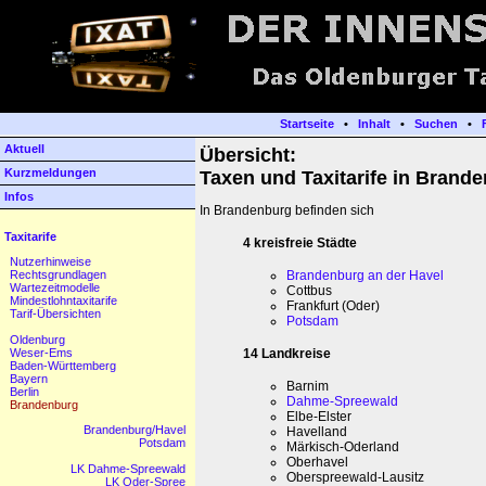
Startseite
•
Inhalt
•
Suchen
•
Aktuell
Übersicht:
Kurzmeldungen
Taxen und Taxitarife in Brand
Infos
In Brandenburg befinden sich
Taxitarife
4 kreisfreie Städte
Nutzerhinweise
Brandenburg an der Havel
Rechtsgrundlagen
Wartezeitmodelle
Cottbus
Mindestlohntaxitarife
Frankfurt (Oder)
Tarif-Übersichten
Potsdam
Oldenburg
14 Landkreise
Weser-Ems
Baden-Württemberg
Bayern
Barnim
Berlin
Dahme-Spreewald
Brandenburg
Elbe-Elster
Brandenburg/Havel
Havelland
Potsdam
Märkisch-Oderland
Oberhavel
LK Dahme-Spreewald
Oberspreewald-Lausitz
LK Oder-Spree