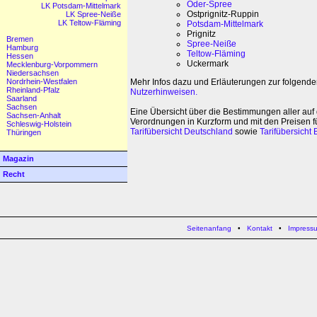
Oder-Spree
LK Potsdam-Mittelmark
Ostprignitz-Ruppin
LK Spree-Neiße
LK Teltow-Fläming
Potsdam-Mittelmark
Prignitz
Bremen
Spree-Neiße
Hamburg
Teltow-Fläming
Hessen
Uckermark
Mecklenburg-Vorpommern
Niedersachsen
Mehr Infos dazu und Erläuterungen zur folgenden
Nordrhein-Westfalen
Rheinland-Pfalz
Nutzerhinweisen.
Saarland
Sachsen
Eine Übersicht über die Bestimmungen aller auf
Sachsen-Anhalt
Verordnungen in Kurzform und mit den Preisen für
Schleswig-Holstein
Tarifübersicht Deutschland
sowie
Tarifübersicht
Thüringen
Magazin
Recht
Seitenanfang
•
Kontakt
•
Impress