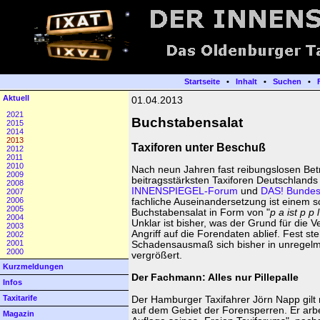
Startseite
•
Inhalt
•
Suchen
•
Aktuell
01.04.2013
2021
Buchstabensalat
2015
2014
2013
Taxiforen unter Beschuß
2012
2011
2010
Nach neun Jahren fast reibungslosen Betr
2009
beitragsstärksten Taxiforen Deutschlands
2008
INNENSPIEGEL-Forum
und
DAS! Bundes
2007
2006
fachliche Auseinandersetzung ist einem 
2005
Buchstabensalat in Form von "
p a ist p p 
2004
Unklar ist bisher, was der Grund für die V
2003
Angriff auf die Forendaten ablief. Fest st
2002
2001
Schadensausmaß sich bisher in unregel
2000
vergrößert.
Kurzmeldungen
Der Fachmann: Alles nur Pillepalle
Infos
Taxitarife
Der Hamburger Taxifahrer Jörn Napp gilt 
auf dem Gebiet der Forensperren. Er arbei
Magazin