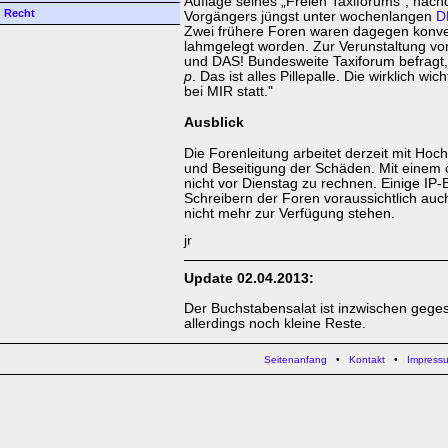
Auflage seines „Freien Taxiforums", nac
Recht
Vorgängers jüngst unter wochenlangen
D
Zwei frühere Foren waren dagegen konven
lahmgelegt worden. Zur Verunstaltung
und DAS! Bundesweite Taxiforum befragt,
p
. Das ist alles Pillepalle. Die wirklich wi
bei MIR statt."
Ausblick
Die Forenleitung arbeitet derzeit mit Ho
und Beseitigung der Schäden. Mit einem
nicht vor Dienstag zu rechnen. Einige IP
Schreibern der Foren voraussichtlich auc
nicht mehr zur Verfügung stehen.
jr
Update 02.04.2013:
Der Buchstabensalat ist inzwischen geges
allerdings noch kleine Reste.
Seitenanfang
•
Kontakt
•
Impress