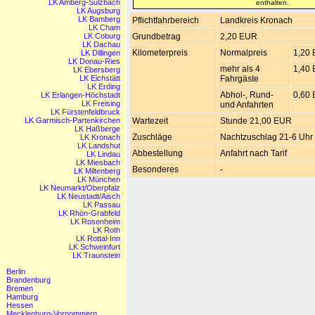
LK Amberg-Sulzbach
enthalten.
LK Augsburg
LK Bamberg
Pflichtfahrbereich
Landkreis Kronach
LK Cham
LK Coburg
Grundbetrag
2,20 EUR
LK Dachau
Kilometerpreis
Normalpreis
1,20
LK Dillingen
LK Donau-Ries
mehr als 4
1,40
LK Ebersberg
LK Eichstätt
Fahrgäste
LK Erding
Abhol-, Rund-
0,60
LK Erlangen-Höchstadt
LK Freising
und Anfahrten
LK Fürstenfeldbruck
LK Garmisch-Partenkirchen
Wartezeit
Stunde 21,00 EUR
LK Haßberge
Zuschläge
Nachtzuschlag 21-6 Uhr
LK Kronach
LK Landshut
Abbestellung
Anfahrt nach Tarif
LK Lindau
LK Miesbach
Besonderes
-
LK Miltenberg
LK München
LK Neumarkt/Oberpfalz
LK Neustadt/Aisch
LK Passau
LK Rhön-Grabfeld
LK Rosenheim
LK Roth
LK Rottal-Inn
LK Schweinfurt
LK Traunstein
Berlin
Brandenburg
Bremen
Hamburg
Hessen
Mecklenburg-Vorpommern