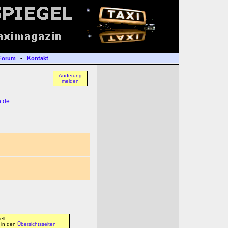
Forum
•
Kontakt
Änderung
melden
h.de
ll -
s in den
Übersichtsseiten