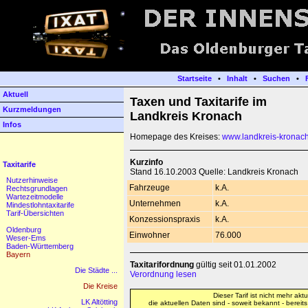
Startseite
•
Inhalt
•
Suchen
•
Aktuell
Taxen und Taxitarife im
Kurzmeldungen
Landkreis Kronach
Infos
Homepage des Kreises:
www.landkreis-kronac
Kurzinfo
Taxitarife
Stand 16.10.2003 Quelle: Landkreis Kronach
Nutzerhinweise
Fahrzeuge
k.A.
Rechtsgrundlagen
Wartezeitmodelle
Unternehmen
k.A.
Mindestlohntaxitarife
Tarif-Übersichten
Konzessionspraxis
k.A.
Oldenburg
Einwohner
76.000
Weser-Ems
Baden-Württemberg
Bayern
Taxitarifordnung
gültig seit 01.01.2002
Die Städte ...
Verordnung lesen
Die Kreise
Dieser Tarif ist nicht mehr aktue
LK Altötting
die aktuellen Daten sind - soweit bekannt - bereit