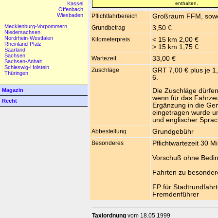
enthalten.
Kassel
Offenbach
Wiesbaden
Pflichtfahrbereich
Großraum FFM, sowei
Mecklenburg-Vorpommern
Grundbetrag
3,50 €
Niedersachsen
Nordrhein-Westfalen
Kilometerpreis
< 15 km 2,00 €
Rheinland-Pfalz
> 15 km 1,75 €
Saarland
Sachsen
Wartezeit
33,00 €
Sachsen-Anhalt
Schleswig-Holstein
Zuschläge
GRT 7,00 € plus je 1
Thüringen
6.
Magazin
Die Zuschläge dürfen
wenn für das Fahrze
Recht
Ergänzung in die G
eingetragen wurde un
und englischer Sprac
Abbestellung
Grundgebühr
Besonderes
Pflichtwartezeit 30 M
Vorschuß ohne Bedi
Fahrten zu besonderen
FP für Stadtrundfahr
Fremdenführer
Taxiordnung
vom 18.05.1999