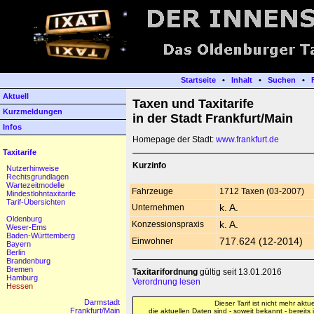
Startseite
•
Inhalt
•
Suchen
•
Aktuell
Taxen und Taxitarife
Kurzmeldungen
in der Stadt Frankfurt/Main
Infos
Homepage der Stadt:
www.frankfurt.de
Taxitarife
Kurzinfo
Nutzerhinweise
Rechtsgrundlagen
Wartezeitmodelle
Fahrzeuge
1712 Taxen (03-2007)
Mindestlohntaxitarife
Tarif-Übersichten
Unternehmen
k. A.
Oldenburg
Konzessionspraxis
k. A.
Weser-Ems
Baden-Württemberg
Einwohner
717.624 (12-2014)
Bayern
Berlin
Brandenburg
Bremen
Taxitarifordnung
gültig seit 13.01.2016
Hamburg
Verordnung lesen
Hessen
Darmstadt
Dieser Tarif ist nicht mehr aktuel
Frankfurt/Main
die aktuellen Daten sind - soweit bekannt - bereits