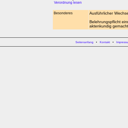
Verordnung lesen
Besonderes
Ausführlicher Wechse
Belehrungspflicht ein
aktenkundig gemach
Seitenanfang
•
Kontakt
•
Impress