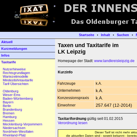
Startseite
•
Inhalt
•
Suchen
•
Aktuell
Taxen und Taxitarife im
Kurzmeldungen
LK Leipzig
Infos
Homepage der Stadt:
www.landkreisleipzig.de
Taxitarife
Nutzerhinweise
Kurzinfo
Rechtsgrundlagen
Wartezeitmodelle
Mindestlohntaxitarife
Fahrzeuge
k.A.
Tarif-Übersichten
Unternehmen
k.A.
Oldenburg
Weser-Ems
Konzessionspraxis
k.A.
Baden-Württemberg
Bayern
Einwohner
257.647 (12-2014)
Berlin
Brandenburg
Bremen
Hamburg
Taxitarifordnung
gültig seit 01.02.2015
Hessen
Verordnung lesen
Mecklenburg-Vorpommern
Niedersachsen
Nordrhein-Westfalen
Dieser Tarif ist nicht mehr aktue
Rheinland-Pfalz
die aktuellen Daten sind - soweit bekannt - bereit