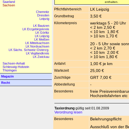
Saarland
enthalten.
Sachsen
Pflichtfahrbereich
LK Leipzig
Chemnitz
Dresden
Grundbetrag
3,50 €
Leipzig
Kilometerpreis
werktags 5 - 20 Uhr
LK Bautzen
< 2 km 2,50 €
LK Erzgebirgskreis
< 10 km 1,80 €
LK Görlitz
> 10 km 1,70 €
LK Leipzig
LK Meißen
LK Mittelsachsen
20 - 5 Uhr sowie sonn
LK Nordsachsen
< 2 km 2,70 €
LK Sächs. Schweiz-Osterzg.
< 10 km 2,00 €
LK Vogtlandkreis
> 10 km 1,80 €
LK Zwickau
Sachsen-Anhalt
Anfahrt
1,00 € je km
Schleswig-Holstein
Thüringen
Wartezeit
25,00 €
Magazin
Zuschläge
GRT 7,00 €
Recht
Abbestellung
-
Besonderes
freie Preisvereinbaru
Hochzeitsfahrten etc
Taxiordnung
gültig seit 01.08.2009
Verordnung lesen
Besonderes
Belehrungspflicht
Ausschluß von der Be