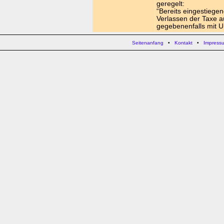
geregelt:
“Bereits eingestiege
Verlassen der Taxe a
gegebenenfalls mit Un
Seitenanfang
•
Kontakt
•
Impress