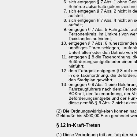
sich entgegen § 7 Abs. 1 ohne Ge
Behörde außerhalb gekennzeichnete
sich entgegen § 7 Abs. 2 nicht in d
aufstellt;
sich entgegen § 7 Abs. 4 nicht an s
aufhält;
entgegen § 7 Abs. 5 Fahrgäste, a
Personenkreis, im Umkreis von wen
Taxistandes aufnimmt;
entgegen § 7 Abs. 6 ruhestörende
unnötiges Türen schlagen, Laufenl
Unterhalten oder den Betrieb von 
entgegen § 8 die Taxenordnung, d
Beförderungsentgelte oder einen ak
mitführt;
dem Fahrgast entgegen § 8 auf des
in die Taxenordnung, die Beförder
den Stadtplan gewährt;
entgegen § 9 Abs. 1 eine Belehrung
Fahrzeugführers nach dem Person
BOKraft, der Taxenordnung, der V
Beförderungsentgelte und der Funk
diese gemäß § 9 Abs. 2 nicht akte
(2) Die Ordnungswidrigkeiten können nach
Geldbuße bis 5000,00 Euro geahndet we
§ 12 In-Kraft-Treten
(1) Diese Verordnung tritt am Tag der Verö