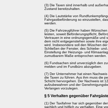
(3) Die Taxen sind innerhalb und außerh
Zustand bereitzuhalten.
(4) Die Lautstärke von Rundfunkempfänger
Fahrgastbeförderung so einzustellen, das
werden.
(5) Die Fahrzeugführer haben Wünschen 
leisten, soweit Beförderungspflicht, Bef
Vertrauen in eine ordnungsgemäße und 
dem nicht entgegenstehen sowie ihre eige
wird. Insbesondere soll den Wüschen de
Schließen der Fenster, des Schiebe- und 
Einstellung der Heizungs- und Klimaanlag
zumutbarem Maße entsprochen werden.
(6) Fundsachen sind unverzüglich den zu
melden und im Fundbüro abzugeben.
(7) Der Unternehmer hat einen Nachweis 
die Taxen zu führen. Aus ihm muss die p
Schicht hervorgehen. Der Nachweis ist 1
aufzubewahren und der Genehmigungsbeh
Verlangen vorzulegen.
§ 5 Verhalten gegenüber Fahrgäst
(1) Der Taxifahrer har sich gegenüber de
sachlich und höflich zu verhalten. Eine 