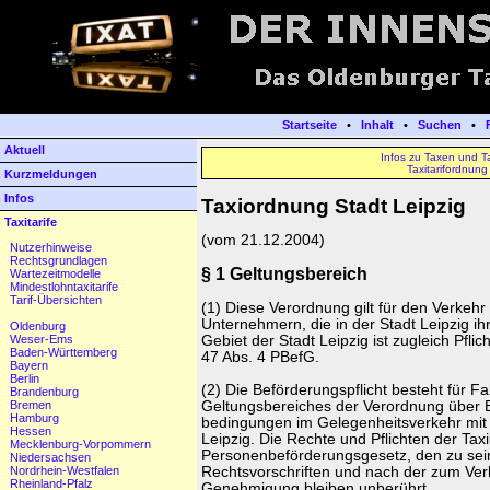
Startseite
•
Inhalt
•
Suchen
•
Aktuell
Infos zu Taxen und Ta
Taxitarifordnung
Kurzmeldungen
Infos
Taxiordnung Stadt Leipzig
Taxitarife
(vom 21.12.2004)
Nutzerhinweise
Rechtsgrundlagen
§ 1 Geltungsbereich
Wartezeitmodelle
Mindestlohntaxitarife
Tarif-Übersichten
(1) Diese Verordnung gilt für den Verkehr
Unternehmern, die in der Stadt Leipzig ih
Oldenburg
Weser-Ems
Gebiet der Stadt Leipzig ist zugleich Pfli
Baden-Württemberg
47 Abs. 4 PBefG.
Bayern
Berlin
(2) Die Beförderungspflicht besteht für F
Brandenburg
Bremen
Geltungsbereiches der Verordnung über B
Hamburg
bedingungen im Gelegenheitsverkehr mit 
Hessen
Leipzig. Die Rechte und Pflichten der T
Mecklenburg-Vorpommern
Personenbeförderungsgesetz, den zu sei
Niedersachsen
Nordrhein-Westfalen
Rechtsvorschriften und nach der zum Verk
Rheinland-Pfalz
Genehmigung bleiben unberührt.