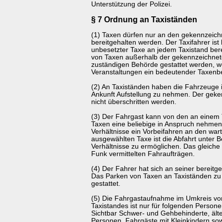
Unterstützung der Polizei.
§ 7 Ordnung an Taxiständen
(1) Taxen dürfen nur an den gekennzeich
bereitgehalten werden. Der Taxifahrer ist 
unbesetzter Taxe an jedem Taxistand bere
von Taxen außerhalb der gekennzeichnet
zuständigen Behörde gestattet werden, 
Veranstaltungen ein bedeutender Taxenbed
(2) An Taxiständen haben die Fahrzeuge i
Ankunft Aufstellung zu nehmen. Der geke
nicht überschritten werden.
(3) Der Fahrgast kann von den an einem 
Taxen eine beliebige in Anspruch nehmen,
Verhältnisse ein Vorbeifahren an den war
ausgewählten Taxe ist die Abfahrt unter B
Verhältnisse zu ermöglichen. Das gleiche 
Funk vermittelten Fahraufträgen.
(4) Der Fahrer hat sich an seiner bereitge
Das Parken von Taxen an Taxiständen zu 
gestattet.
(5) Die Fahrgastaufnahme im Umkreis vo
Taxistandes ist nur für folgenden Personen
Sichtbar Schwer- und Gehbehinderte, ält
Personen, Fahrgäste mit Kleinkindern s