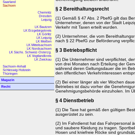
Saarland
Sachsen
§ 2 Bereithaltungsrecht
Chemnitz
Dresden
(1) Gemäß § 47 Abs. 2 PbefG gilt das Bere
Leipzig
Unternehmer, denen von der Stadt Leip
LK Bautzen
Verkehr mit Taxen erteilt wurden.
LK Erzgebirgskreis
LK Görlitz
(2) Unternehmer, die vom Bereithaltungs
LK Leipzig
nach § 22 PbefG zur Beförderung verpflic
LK Meißen
LK Mittelsachsen
LK Nordsachsen
§ 3 Betriebspflicht
LK Sächs. Schweiz-Osterzg.
LK Vogtlandkreis
(1) Die Unternehmer sind verpflichtet, d
LK Zwickau
von drei Monaten nach Erteilung der G
Sachsen-Anhalt
während deren Geltungsdauer die im Betr
Schleswig-Holstein
den öffentlichen Verkehrinteressen entsp
Thüringen
Magazin
(2) Bei einer länger als vier Wochen da
Betriebes ist dazu vorher die Genehmigu
Recht
Genehmigungsbehörde einzuholen. Im Übr
§ 4 Dienstbetrieb
(1) Die Taxe hat gemäß den gültigen Be
ausgerüstet zu sein.
(2) Im Fahrdienst hat das Fahrpersonal äu
und saubere Kleidung zu tragen. Sportbek
Hosen und kniefreie Röcke sind grundsätz