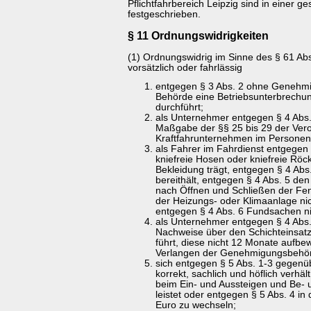
Pflichtfahrbereich Leipzig sind in einer g
festgeschrieben.
§ 11 Ordnungswidrigkeiten
(1) Ordnungswidrig im Sinne des § 61 Abs
vorsätzlich oder fahrlässig
entgegen § 3 Abs. 2 ohne Genehmi
Behörde eine Betriebsunterbrechun
durchführt;
als Unternehmer entgegen § 4 Abs.
Maßgabe der §§ 25 bis 29 der Ver
Kraftfahrunternehmen im Personenv
als Fahrer im Fahrdienst entgegen 
kniefreie Hosen oder kniefreie Rö
Bekleidung trägt, entgegen § 4 Abs
bereithält, entgegen § 4 Abs. 5 d
nach Öffnen und Schließen der Fe
der Heizungs- oder Klimaanlage n
entgegen § 4 Abs. 6 Fundsachen ni
als Unternehmer entgegen § 4 Abs.
Nachweise über den Schichteinsat
führt, diese nicht 12 Monate aufbew
Verlangen der Genehmigungsbehörd
sich entgegen § 5 Abs. 1-3 gegenü
korrekt, sachlich und höflich verhäl
beim Ein- und Aussteigen und Be-
leistet oder entgegen § 5 Abs. 4 in 
Euro zu wechseln;