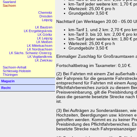
Saarland
km-Tarif jeder weitere km: 1,70 € p
Sachsen
Wartezeit: 25,00 € pro h
Chemnitz
Grundgebühr 3,50 €
Dresden
Leipzig
Nachttarif (an Werktagen 20.00 - 05.00 Uh
LK Bautzen
km-Tarif 1. und 2 km: 2,70 € pro k
LK Erzgebirgskreis
km-Tarif 3. bis 10. km: 2,00 € pro 
LK Görlitz
LK Leipzig
km-Tarif jeder weitere km: 1,80 € p
LK Meißen
Wartezeit: 25,00 € pro h
LK Mittelsachsen
Grundgebühr 3,50 €
LK Nordsachsen
LK Sächs. Schweiz-Osterzg.
Einmaliger Zuschlag für Großraumtaxen a
LK Vogtlandkreis
LK Zwickau
Fortschaltbetrag im Taxameter: 0,10 €.
Sachsen-Anhalt
Schleswig-Holstein
(2) Bei Fahrten mit einem Ziel außerhalb d
Thüringen
der Fahrpreis für die gesamte Fahrstrecke
Magazin
entsprechend für Fahrten mit einem Aus
Pflichtfahrbereiches zurück zu diesem Be
Recht
Preisvereinbarung, gilt die Preisbindung d
dass die gesamte besetzte Strecke nach 
ist.
(3) Bei Aufträgen zu Sonderanlässen, wie
Hochzeiten, Beerdigungen usw. können e
getroffen werden. Kommt es zu keiner Prei
Preisbindung des Pflichtfahrbereiches. Es
besetzte Strecke nach Fahrpreisanzeiger 