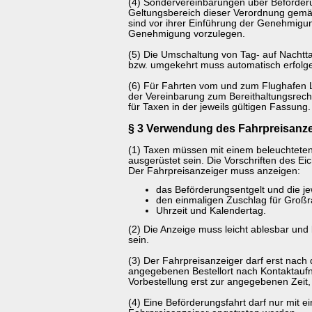
(4) Sondervereinbarungen über Beförderu
Geltungsbereich dieser Verordnung gemä
sind vor ihrer Einführung der Genehmig
Genehmigung vorzulegen.
(5) Die Umschaltung von Tag- auf Nachtta
bzw. umgekehrt muss automatisch erfolg
(6) Für Fahrten vom und zum Flughafen Le
der Vereinbarung zum Bereithaltungsrech
für Taxen in der jeweils gültigen Fassung.
§ 3 Verwendung des Fahrpreisanze
(1) Taxen müssen mit einem beleuchtete
ausgerüstet sein. Die Vorschriften des E
Der Fahrpreisanzeiger muss anzeigen:
das Beförderungsentgelt und die jew
den einmaligen Zuschlag für Groß
Uhrzeit und Kalendertag.
(2) Die Anzeige muss leicht ablesbar und 
sein.
(3) Der Fahrpreisanzeiger darf erst nach
angegebenen Bestellort nach Kontaktauf
Vorbestellung erst zur angegebenen Zeit,
(4) Eine Beförderungsfahrt darf nur mit 