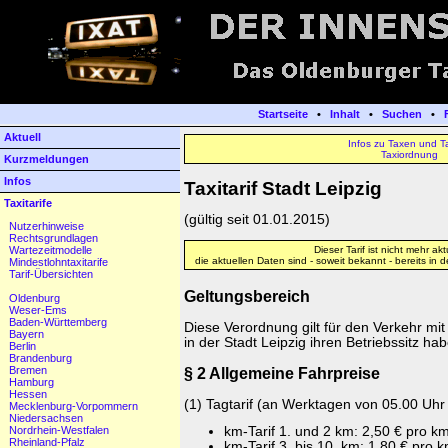
Startseite
•
Inhalt
•
Suchen
•
Aktuell
Infos zu Taxen und Ta
Taxiordnung
Kurzmeldungen
Infos
Taxitarif Stadt Leipzig
Taxitarife
(gültig seit 01.01.2015)
Nutzerhinweise
Rechtsgrundlagen
Wartezeitmodelle
Dieser Tarif ist nicht mehr aktu
die aktuellen Daten sind - soweit bekannt - bereits in 
Mindestlohntaxitarife
Tarif-Übersichten
Geltungsbereich
Oldenburg
Weser-Ems
Baden-Württemberg
Diese Verordnung gilt für den Verkehr mi
Bayern
in der Stadt Leipzig ihren Betriebssitz ha
Berlin
Brandenburg
Bremen
§ 2 Allgemeine Fahrpreise
Hamburg
Hessen
(1) Tagtarif (an Werktagen von 05.00 Uhr 
Mecklenburg-Vorpommern
Niedersachsen
Nordrhein-Westfalen
km-Tarif 1. und 2 km: 2,50 € pro k
Rheinland-Pfalz
km-Tarif 3. bis 10. km: 1,80 € pro 