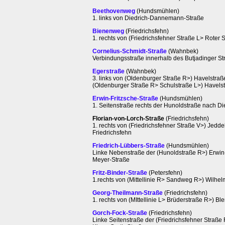
Beethovenweg
(Hundsmühlen)
1. links von Diedrich-Dannemann-Straße
Bienenweg
(Friedrichsfehn)
1. rechts von (Friedrichsfehner Straße L> Rote
Cornelius-Schmidt-Straße
(Wahnbek)
Verbindungsstraße innerhalb des Butjadinger S
Egerstraße
(Wahnbek)
3. links von (Oldenburger Straße R>) Havelstra
(Oldenburger Straße R> Schulstraße L>) Havelst
Erwin-Fritzsche-Straße
(Hundsmühlen)
1. Seitenstraße rechts der Hunoldstraße nach 
Florian-von-Lorch-Straße
(Friedrichsfehn)
1. rechts von (Friedrichsfehner Straße V>) Jed
Friedrichsfehn
Friedrich-Lübbers-Straße
(Hundsmühlen)
Linke Nebenstraße der (Hunoldstraße R>) Erwin
Meyer-Straße
Fritz-Binder-Straße
(Petersfehn)
1.rechts von (Mittellinie R> Sandweg R>) Wilhe
Georg-Theilmann-Straße
(Friedrichsfehn)
1. rechts von (MIttellinie L> Brüderstraße R>) 
Gorch-Fock-Straße
(Friedrichsfehn)
Linke Seitenstraße der (Friedrichsfehner Stra