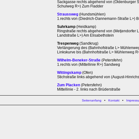
Sackgasse rechts abgehend von (Oldenburger St
Schulweg R>) Zum Fladder
Straussweg
(Hundsmühlen)
1.rechts von (Diedrich-Dannemann-Straße L>)
Suhrkamp
(Heidkamp)
Ringstraße rechts abgehend von (Metjendorfer
Landstraße L>) Am Elisabethstein
Trespenweg
(Sandkrug)
Verlängerung des (Bahnhofstraße L> Mühlenweg
Linkskurve bis (Bahnhofstraße L> Mühlenweg R
Wilhelm-Beneker-Straße
(Petersfehn)
1.rechts von (Mittellinie R>) Sandweg
Wittingskamp
(Ofen)
Stichstraße links abgehend von (August-Hinrichs
Zum Placken
(Petersfehn)
Mittellinie - 2. links nach Brüderstraße
Seitenanfang
•
Kontakt
•
Impress