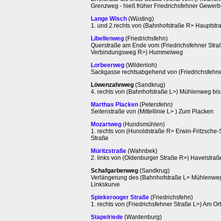
Grenzweg - hieß früher Friedrichsfehner Gewer
Lange Wisch
(Wüsting)
1. und 2.rechts von (Bahnhofstraße R> Hauptstr
Libellenweg
(Friedrichsfehn)
Querstraße am Ende vom (Friedrichsfehner Stra
Verbindungsweg R>) Hummelweg
Lorbeerweg
(Wildenloh)
Sackgasse rechtsabgehend von (Friedrichsfehn
Löwenzahnweg
(Sandkrug)
4. rechts von (Bahnhofstraße L>) Mühlenweg bi
Marthas Placken
(Petersfehn)
Seitenstraße von (Mittellinie L> ) Zum Placken
Mozartweg
(Hundsmühlen)
1. rechts von (Hunoldstraße R> Erwin-Fritzsche-
Straße
Müritzstraße
(Wahnbek)
2. links von (Oldenburger Straße R>) Havelstraß
Schafgarbenweg
(Sandkrug)
Verlängerung des (Bahnhofstraße L> Mühlenweg
Linkskurve
Spiekerooger Straße
(Friedrichsfehn)
1. rechts von (Friedrichsfehner Straße L>) Am Or
Stapelriede
(Wardenburg)