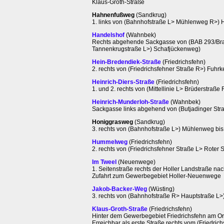
Klaus-Groth-Straße
Hahnenfußweg
(Sandkrug)
1. links von (Bahnhofstraße L> Mühlenweg R>)
Handelshof
(Wahnbek)
Rechts abgehende Sackgasse von (BAB 293/B
Tannenkrugstraße L>) Schafjückenweg)
Hein-Bredendiek-Straße
(Friedrichsfehn)
2. rechts von (Friedrichsfehner Straße R>) Fuh
Heinrich-Diers-Straße
(Friedrichsfehn)
1. und 2. rechts von (Mittellinie L> Brüderstra
Heinrich-Munderloh-Straße
(Wahnbek)
Sackgasse links abgehend von (Butjadinger Str
Honiggrasweg
(Sandkrug)
3. rechts von (Bahnhofstraße L>) Mühlenweg b
Hummelweg
(Friedrichsfehn)
2. rechts von (Friedrichsfehner Straße L> Rote
Im Tweel
(Neuenwege)
1. Seitenstraße rechts der Holler Landstraße na
Zufahrt zum Gewerbegebiet Holler-Neuenwege
Jakob-Backer-Weg
(Wüsting)
3. rechts von (Bahnhofstraße R> Hauptstraße L>
Klaus-Groth-Straße
(Friedrichsfehn)
Hinter dem Gewerbegebiet Friedrichsfehn am O
Erreichbar als erste Straße rechts vom (Friedri