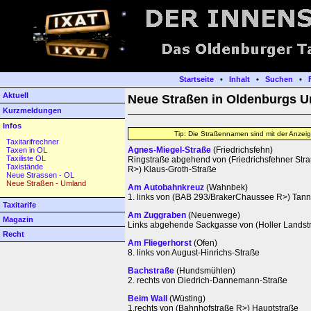
Startseite
•
Inhalt
•
Suchen
•
Aktuell
Neue Straßen in Oldenburgs 
Kurzmeldungen
Infos
Tip: Die Straßennamen sind mit der Anzeig
Taxitarifrechner
Agnes-Miegel-Straße
(Friedrichsfehn)
Taxen in OL
Taxiliste OL
Ringstraße abgehend von (Friedrichsfehner St
Taxistände
R>) Klaus-Groth-Straße
Neue Strassen - OL
Neue Straßen - Umland
Am Autobahnkreuz
(Wahnbek)
1. links von (BAB 293/BrakerChaussee R>) Tan
Taxitarife
Am Zuggraben
(Neuenwege)
Magazin
Links abgehende Sackgasse von (Holler Landst
Recht
Am Fliegerhorst
(Ofen)
8. links von August-Hinrichs-Straße
Bachstraße
(Hundsmühlen)
2. rechts von Diedrich-Dannemann-Straße
Beim Wall
(Wüsting)
1.rechts von (Bahnhofstraße R>) Hauptstraße