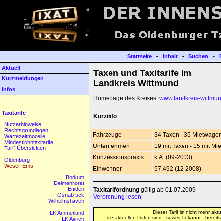
Startseite
•
Inhalt
•
Suchen
•
Aktuell
Taxen und Taxitarife im
Kurzmeldungen
Landkreis Wittmund
Infos
Homepage des Kreises:
www.landkreis-wittmu
Taxitarife
Kurzinfo
Nutzerhinweise
Rechtsgrundlagen
Fahrzeuge
34 Taxen - 35 Mietwagen
Wartezeitmodelle
Mindestlohntaxitarife
Unternehmen
19 mit Taxen - 15 mit M
Tarif-Übersichten
Konzessionspraxis
k.A. (09-2003)
Oldenburg
Weser-Ems
Einwohner
57.492 (12-2008)
Borkum
Delmenhorst
Emden
Taxitarifordnung
gültig ab 01.07.2009
Osnabrück
Verordnung lesen
Wilhelmshaven
Dieser Tarif ist nicht mehr aktue
LK Ammerland
die aktuellen Daten sind - soweit bekannt - bereit
LK Aurich