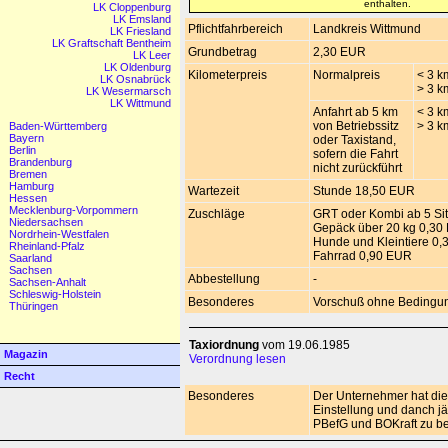
enthalten.
LK Cloppenburg
LK Emsland
Pflichtfahrbereich
Landkreis Wittmund
LK Friesland
LK Graftschaft Bentheim
Grundbetrag
2,30 EUR
LK Leer
LK Oldenburg
Kilometerpreis
Normalpreis
< 3 k
LK Osnabrück
> 3 k
LK Wesermarsch
LK Wittmund
Anfahrt ab 5 km
< 3 k
von Betriebssitz
> 3 k
Baden-Württemberg
Bayern
oder Taxistand,
Berlin
sofern die Fahrt
Brandenburg
nicht zurückführt
Bremen
Hamburg
Wartezeit
Stunde 18,50 EUR
Hessen
Mecklenburg-Vorpommern
Zuschläge
GRT oder Kombi ab 5 Si
Niedersachsen
Gepäck über 20 kg 0,30
Nordrhein-Westfalen
Hunde und Kleintiere 0
Rheinland-Pfalz
Fahrrad 0,90 EUR
Saarland
Sachsen
Abbestellung
-
Sachsen-Anhalt
Schleswig-Holstein
Besonderes
Vorschuß ohne Bedingu
Thüringen
Taxiordnung
vom 19.06.1985
Magazin
Verordnung lesen
Recht
Besonderes
Der Unternehmer hat die 
Einstellung und danch jä
PBefG und BOKraft zu be