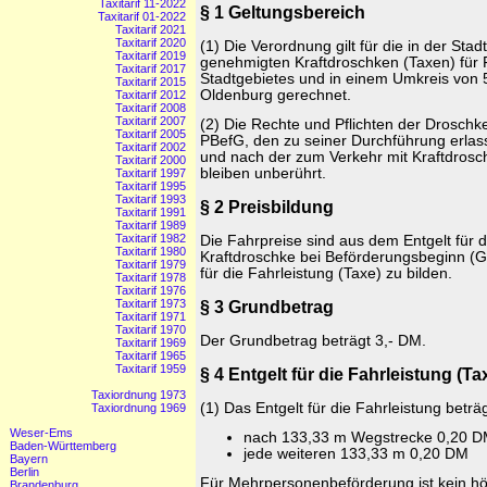
Taxitarif 11-2022
§ 1 Geltungsbereich
Taxitarif 01-2022
Taxitarif 2021
Taxitarif 2020
(1) Die Verordnung gilt für die in der Sta
Taxitarif 2019
genehmigten Kraftdroschken (Taxen) für 
Taxitarif 2017
Stadtgebietes und in einem Umkreis von
Taxitarif 2015
Oldenburg gerechnet.
Taxitarif 2012
Taxitarif 2008
Taxitarif 2007
(2) Die Rechte und Pflichten der Drosc
Taxitarif 2005
PBefG, den zu seiner Durchführung erlas
Taxitarif 2002
und nach der zum Verkehr mit Kraftdrosc
Taxitarif 2000
bleiben unberührt.
Taxitarif 1997
Taxitarif 1995
Taxitarif 1993
§ 2 Preisbildung
Taxitarif 1991
Taxitarif 1989
Taxitarif 1982
Die Fahrpreise sind aus dem Entgelt für d
Taxitarif 1980
Kraftdroschke bei Beförderungsbeginn (
Taxitarif 1979
für die Fahrleistung (Taxe) zu bilden.
Taxitarif 1978
Taxitarif 1976
§ 3 Grundbetrag
Taxitarif 1973
Taxitarif 1971
Taxitarif 1970
Der Grundbetrag beträgt 3,- DM.
Taxitarif 1969
Taxitarif 1965
Taxitarif 1959
§ 4 Entgelt für die Fahrleistung (Ta
Taxiordnung 1973
(1) Das Entgelt für die Fahrleistung betr
Taxiordnung 1969
Weser-Ems
nach 133,33 m Wegstrecke 0,20 
Baden-Württemberg
jede weiteren 133,33 m 0,20 DM
Bayern
Berlin
Für Mehrpersonenbeförderung ist kein hö
Brandenburg