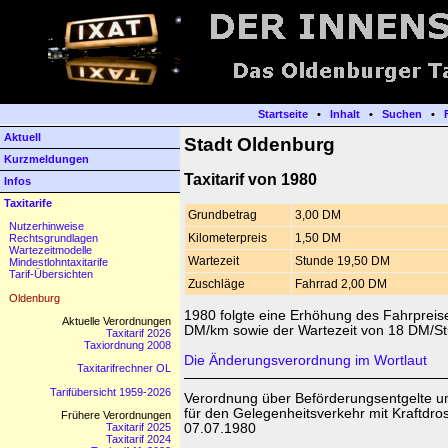
Startseite
•
Inhalt
•
Suchen
•
Aktuell
Stadt Oldenburg
Kurzmeldungen
Taxitarif von 1980
Infos
Taxitarife
Grundbetrag
3,00 DM
Nutzerhinweise
Kilometerpreis
1,50 DM
Rechtsgrundlagen
Wartezeitmodelle
Wartezeit
Stunde 19,50 DM
Mindestlohntaxitarife
Tarif-Übersichten
Zuschläge
Fahrrad 2,00 DM
Oldenburg
1980 folgte eine Erhöhung des Fahrpreis
Aktuelle Verordnungen
DM/km sowie der Wartezeit von 18 DM/S
Taxitarif 2026
Taxiordnung 2008
Die Änderungsverordnung im Wortlaut
Taxitarifrechner OL
Tarifübersicht 1959-2026
Verordnung über Beförderungsentgelte 
für den Gelegenheitsverkehr mit Kraftdr
Frühere Verordnungen
07.07.1980
Taxitarif 2025
Taxitarif 2024