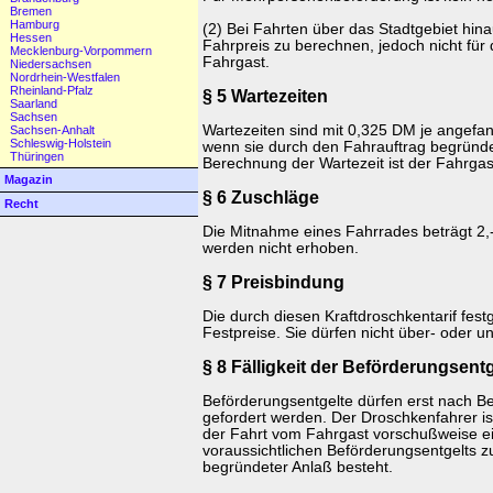
Bremen
Hamburg
(2) Bei Fahrten über das Stadtgebiet hina
Hessen
Fahrpreis zu berechnen, jedoch nicht für
Mecklenburg-Vorpommern
Fahrgast.
Niedersachsen
Nordrhein-Westfalen
Rheinland-Pfalz
§ 5 Wartezeiten
Saarland
Sachsen
Wartezeiten sind mit 0,325 DM je angefa
Sachsen-Anhalt
Schleswig-Holstein
wenn sie durch den Fahrauftrag begründ
Thüringen
Berechnung der Wartezeit ist der Fahrgas
Magazin
§ 6 Zuschläge
Recht
Die Mitnahme eines Fahrrades beträgt 2,
werden nicht erhoben.
§ 7 Preisbindung
Die durch diesen Kraftdroschkentarif fest
Festpreise. Sie dürfen nicht über- oder u
§ 8 Fälligkeit der Beförderungsentg
Beförderungsentgelte dürfen erst nach B
gefordert werden. Der Droschkenfahrer ist 
der Fahrt vom Fahrgast vorschußweise ei
voraussichtlichen Beförderungsentgelts z
begründeter Anlaß besteht.