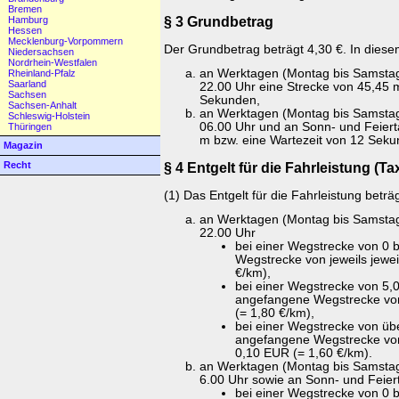
Bremen
§ 3 Grundbetrag
Hamburg
Hessen
Mecklenburg-Vorpommern
Der Grundbetrag beträgt 4,30 €. In diesem
Niedersachsen
Nordrhein-Westfalen
an Werktagen (Montag bis Samstag)
Rheinland-Pfalz
Saarland
22.00 Uhr eine Strecke von 45,45 
Sachsen
Sekunden,
Sachsen-Anhalt
an Werktagen (Montag bis Samstag)
Schleswig-Holstein
06.00 Uhr und an Sonn- und Feiert
Thüringen
m bzw. eine Wartezeit von 12 Seku
Magazin
§ 4 Entgelt für die Fahrleistung (Ta
Recht
(1) Das Entgelt für die Fahrleistung beträ
an Werktagen (Montag bis Samstag) 
22.00 Uhr
bei einer Wegstrecke von 0 
Wegstrecke von jeweils jewe
€/km),
bei einer Wegstrecke von 5,0
angefangene Wegstrecke vo
(= 1,80 €/km),
bei einer Wegstrecke von übe
angefangene Wegstrecke von
0,10 EUR (= 1,60 €/km).
an Werktagen (Montag bis Samstag)
6.00 Uhr sowie an Sonn- und Feie
bei einer Wegstrecke von 0 