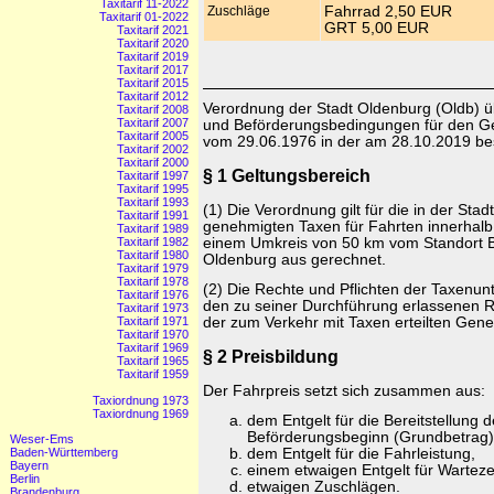
Taxitarif 11-2022
Zuschläge
Fahrrad 2,50 EUR
Taxitarif 01-2022
GRT 5,00 EUR
Taxitarif 2021
Taxitarif 2020
Taxitarif 2019
Taxitarif 2017
Taxitarif 2015
Taxitarif 2012
Verordnung der Stadt Oldenburg (Oldb) ü
Taxitarif 2008
Taxitarif 2007
und Beförderungsbedingungen für den Ge
Taxitarif 2005
vom 29.06.1976 in der am 28.10.2019 b
Taxitarif 2002
Taxitarif 2000
§ 1 Geltungsbereich
Taxitarif 1997
Taxitarif 1995
Taxitarif 1993
(1) Die Verordnung gilt für die in der Sta
Taxitarif 1991
genehmigten Taxen für Fahrten innerhalb
Taxitarif 1989
einem Umkreis von 50 km vom Standort B
Taxitarif 1982
Taxitarif 1980
Oldenburg aus gerechnet.
Taxitarif 1979
Taxitarif 1978
(2) Die Rechte und Pflichten der Taxen
Taxitarif 1976
den zu seiner Durchführung erlassenen R
Taxitarif 1973
der zum Verkehr mit Taxen erteilten Gen
Taxitarif 1971
Taxitarif 1970
Taxitarif 1969
§ 2 Preisbildung
Taxitarif 1965
Taxitarif 1959
Der Fahrpreis setzt sich zusammen aus:
Taxiordnung 1973
Taxiordnung 1969
dem Entgelt für die Bereitstellung d
Beförderungsbeginn (Grundbetrag)
Weser-Ems
dem Entgelt für die Fahrleistung,
Baden-Württemberg
Bayern
einem etwaigen Entgelt für Warteze
Berlin
etwaigen Zuschlägen.
Brandenburg