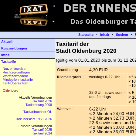
Startseite
•
Inhalt
•
Suchen
•
Aktuell
Taxitarif der
Kurzmeldungen
Stadt Oldenburg 2020
Infos
(gültig vom 01.01.2020 bis zum 31.12.20
Taxitarife
Nutzerhinweise
Grundbetrag
4,30 EUR
Rechtsgrundlagen
Wartezeitmodelle
Kilometerpreis
werktags 6-22 Uhr
< 5 
Mindestlohntaxitarife
< 10
Tarif-Übersichten
> 10
Oldenburg
22-6 Uhr sowie sonn-
< 5
und feiertags
< 1
Aktuelle Verordnungen
Taxitarif 2026
> 1
Taxiordnung 2008
Wartezeit
6-22 Uhr
Taxitarifrechner OL
< 2 Minuten 24,00 EUR 
> 2 Minuten 32,73 EUR 
Tarifübersicht 1959-2026
22-6 sowie sonn- und fe
Frühere Verordnungen
< 2 Minuten 30,00 EUR 
Taxitarif 2025
> 2 Minuten 36,00 EUR 
Taxitarif 2024