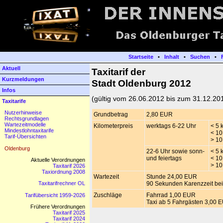
Startseite
•
Inhalt
•
Suchen
•
Aktuell
Taxitarif der
Kurzmeldungen
Stadt Oldenburg 2012
Infos
(gültig vom 26.06.2012 bis zum 31.12.20
Taxitarife
Nutzerhinweise
Grundbetrag
2,80 EUR
Rechtsgrundlagen
Wartezeitmodelle
Kilometerpreis
werktags 6-22 Uhr
< 5 
Mindestlohntaxitarife
< 10
Tarif-Übersichten
> 10
Oldenburg
22-6 Uhr sowie sonn-
< 5 
und feiertags
< 10
Aktuelle Verordnungen
> 10
Taxitarif 2026
Taxiordnung 2008
Wartezeit
Stunde 24,00 EUR
Taxitarifrechner OL
90 Sekunden Karenzzeit bei
Zuschläge
Fahrrad 1,00 EUR
Tarifübersicht 1959-2026
Taxi ab 5 Fahrgästen 3,00 
Frühere Verordnungen
Taxitarif 2025
Taxitarif 2024