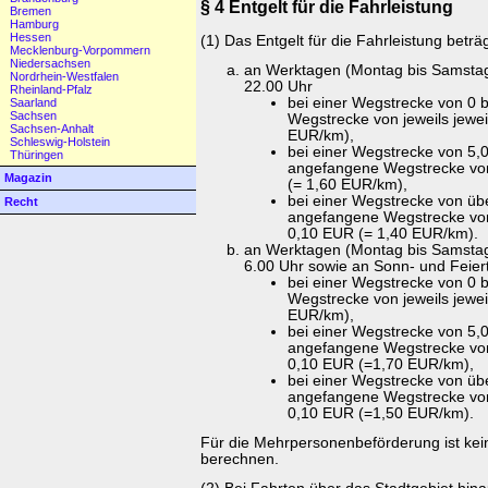
§ 4 Entgelt für die Fahrleistung
Bremen
Hamburg
Hessen
(1) Das Entgelt für die Fahrleistung beträ
Mecklenburg-Vorpommern
Niedersachsen
an Werktagen (Montag bis Samstag) 
Nordrhein-Westfalen
22.00 Uhr
Rheinland-Pfalz
bei einer Wegstrecke von 0 
Saarland
Sachsen
Wegstrecke von jeweils jewe
Sachsen-Anhalt
EUR/km),
Schleswig-Holstein
bei einer Wegstrecke von 5,0
Thüringen
angefangene Wegstrecke vo
Magazin
(= 1,60 EUR/km),
bei einer Wegstrecke von übe
Recht
angefangene Wegstrecke von
0,10 EUR (= 1,40 EUR/km).
an Werktagen (Montag bis Samstag)
6.00 Uhr sowie an Sonn- und Feie
bei einer Wegstrecke von 0 
Wegstrecke von jeweils jewe
EUR/km),
bei einer Wegstrecke von 5,0
angefangene Wegstrecke von
0,10 EUR (=1,70 EUR/km),
bei einer Wegstrecke von übe
angefangene Wegstrecke von
0,10 EUR (=1,50 EUR/km).
Für die Mehrpersonenbeförderung ist kei
berechnen.