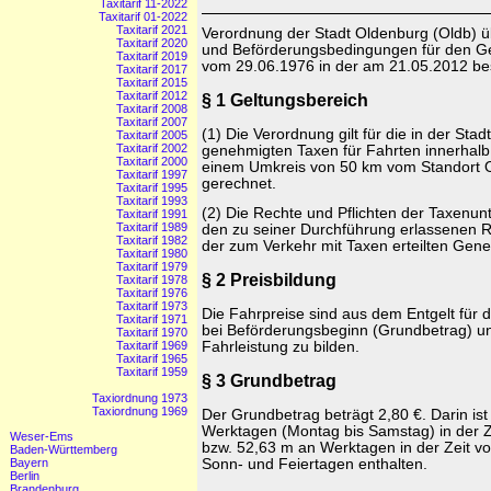
Taxitarif 11-2022
Taxitarif 01-2022
Taxitarif 2021
Verordnung der Stadt Oldenburg (Oldb) ü
Taxitarif 2020
und Beförderungsbedingungen für den Ge
Taxitarif 2019
vom 29.06.1976 in der am 21.05.2012 b
Taxitarif 2017
Taxitarif 2015
Taxitarif 2012
§ 1 Geltungsbereich
Taxitarif 2008
Taxitarif 2007
(1) Die Verordnung gilt für die in der Sta
Taxitarif 2005
Taxitarif 2002
genehmigten Taxen für Fahrten innerhalb
Taxitarif 2000
einem Umkreis von 50 km vom Standort O
Taxitarif 1997
gerechnet.
Taxitarif 1995
Taxitarif 1993
(2) Die Rechte und Pflichten der Taxen
Taxitarif 1991
Taxitarif 1989
den zu seiner Durchführung erlassenen R
Taxitarif 1982
der zum Verkehr mit Taxen erteilten Gen
Taxitarif 1980
Taxitarif 1979
§ 2 Preisbildung
Taxitarif 1978
Taxitarif 1976
Taxitarif 1973
Die Fahrpreise sind aus dem Entgelt für d
Taxitarif 1971
bei Beförderungsbeginn (Grundbetrag) un
Taxitarif 1970
Fahrleistung zu bilden.
Taxitarif 1969
Taxitarif 1965
Taxitarif 1959
§ 3 Grundbetrag
Taxiordnung 1973
Taxiordnung 1969
Der Grundbetrag beträgt 2,80 €. Darin is
Werktagen (Montag bis Samstag) in der Z
Weser-Ems
bzw. 52,63 m an Werktagen in der Zeit v
Baden-Württemberg
Sonn- und Feiertagen enthalten.
Bayern
Berlin
Brandenburg