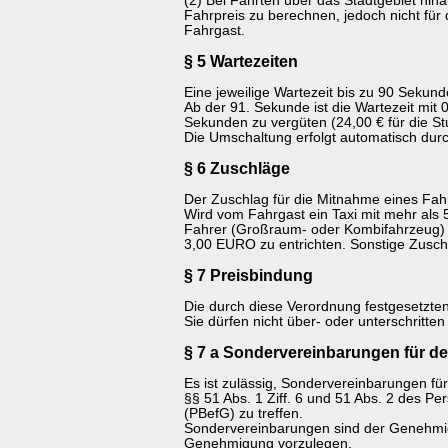
(2) Bei Fahrten über das Stadtgebiet hina
Fahrpreis zu berechnen, jedoch nicht für
Fahrgast.
§ 5 Wartezeiten
Eine jeweilige Wartezeit bis zu 90 Sekun
Ab der 91. Sekunde ist die Wartezeit mit
Sekunden zu vergüten (24,00 € für die St
Die Umschaltung erfolgt automatisch dur
§ 6 Zuschläge
Der Zuschlag für die Mitnahme eines Fah
Wird vom Fahrgast ein Taxi mit mehr als 5
Fahrer (Großraum- oder Kombifahrzeug) be
3,00 EURO zu entrichten. Sonstige Zusch
§ 7 Preisbindung
Die durch diese Verordnung festgesetzten
Sie dürfen nicht über- oder unterschritte
§ 7 a Sondervereinbarungen für de
Es ist zulässig, Sondervereinbarungen für
§§ 51 Abs. 1 Ziff. 6 und 51 Abs. 2 des P
(PBefG) zu treffen.
Sondervereinbarungen sind der Genehm
Genehmigung vorzulegen.