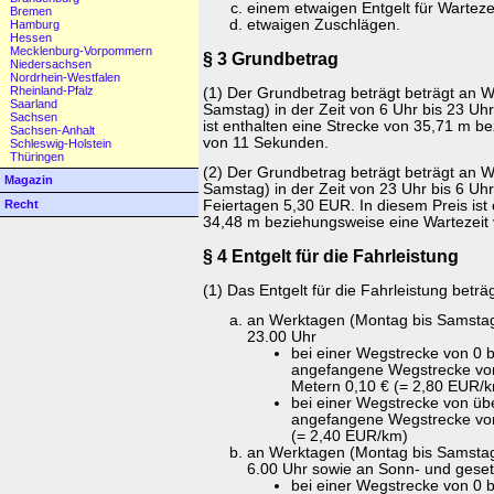
einem etwaigen Entgelt für Warteze
Bremen
etwaigen Zuschlägen.
Hamburg
Hessen
Mecklenburg-Vorpommern
§ 3 Grundbetrag
Niedersachsen
Nordrhein-Westfalen
Rheinland-Pfalz
(1) Der Grundbetrag beträgt beträgt an 
Saarland
Samstag) in der Zeit von 6 Uhr bis 23 Uh
Sachsen
ist enthalten eine Strecke von 35,71 m b
Sachsen-Anhalt
von 11 Sekunden.
Schleswig-Holstein
Thüringen
(2) Der Grundbetrag beträgt beträgt an 
Magazin
Samstag) in der Zeit von 23 Uhr bis 6 Uh
Feiertagen 5,30 EUR. In diesem Preis ist 
Recht
34,48 m beziehungsweise eine Wartezeit
§ 4 Entgelt für die Fahrleistung
(1) Das Entgelt für die Fahrleistung beträ
an Werktagen (Montag bis Samstag) 
23.00 Uhr
bei einer Wegstrecke von 0 b
angefangene Wegstrecke von 
Metern 0,10 € (= 2,80 EUR/k
bei einer Wegstrecke von übe
angefangene Wegstrecke von
(= 2,40 EUR/km)
an Werktagen (Montag bis Samstag)
6.00 Uhr sowie an Sonn- und geset
bei einer Wegstrecke von 0 b