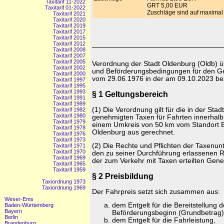
Taxitarif 11-2022
GRT 5,00 EUR
Taxitarif 01-2022
Zuschläge sind auf maximal
Taxitarif 2021
Taxitarif 2020
Taxitarif 2019
Taxitarif 2017
Taxitarif 2015
Taxitarif 2012
Taxitarif 2008
Taxitarif 2007
Taxitarif 2005
Verordnung der Stadt Oldenburg (Oldb) ü
Taxitarif 2002
und Beförderungsbedingungen für den Ge
Taxitarif 2000
vom 29.06.1976 in der am 09.10.2023 b
Taxitarif 1997
Taxitarif 1995
Taxitarif 1993
§ 1 Geltungsbereich
Taxitarif 1991
Taxitarif 1989
(1) Die Verordnung gilt für die in der Sta
Taxitarif 1982
Taxitarif 1980
genehmigten Taxen für Fahrten innerhalb
Taxitarif 1979
einem Umkreis von 50 km vom Standort B
Taxitarif 1978
Oldenburg aus gerechnet.
Taxitarif 1976
Taxitarif 1973
(2) Die Rechte und Pflichten der Taxen
Taxitarif 1971
Taxitarif 1970
den zu seiner Durchführung erlassenen R
Taxitarif 1969
der zum Verkehr mit Taxen erteilten Gen
Taxitarif 1965
Taxitarif 1959
§ 2 Preisbildung
Taxiordnung 1973
Taxiordnung 1969
Der Fahrpreis setzt sich zusammen aus:
Weser-Ems
dem Entgelt für die Bereitstellung d
Baden-Württemberg
Bayern
Beförderungsbeginn (Grundbetrag)
Berlin
dem Entgelt für die Fahrleistung,
Brandenburg