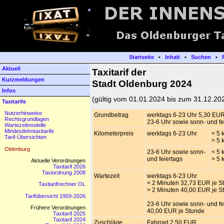
Startseite
•
Inhalt
•
Suchen
•
Aktuell
Taxitarif der
Kurzmeldungen
Stadt Oldenburg 2024
Infos
(gültig vom 01.01.2024 bis zum 31.12.20
Taxitarife
Nutzerhinweise
Grundbetrag
werktags 6-23 Uhr 5,30 EU
Rechtsgrundlagen
23-6 Uhr sowie sonn- und f
Wartezeitmodelle
Mindestlohntaxitarife
Kilometerpreis
werktags 6-23 Uhr
< 5 
Tarif-Übersichten
> 5 
Oldenburg
23-6 Uhr sowie sonn-
< 5 
und feiertags
> 5 
Aktuelle Verordnungen
Taxitarif 2026
Taxiordnung 2008
Wartezeit
werktags 6-23 Uhr
< 2 Minuten 32,73 EUR je S
Taxitarifrechner OL
> 2 Minuten 40,00 EUR je S
Tarifübersicht 1959-2026
23-6 Uhr sowie sonn- und fe
Frühere Verordnungen
40,00 EUR je Stunde
Taxitarif 2025
Taxitarif 2024
Zuschläge
Fahrrad 2,50 EUR