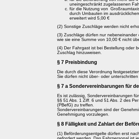
uneingeschränkt zugelassenen Fah
für die Nutzung von Großraumtaxi
durch Umbauten im ausdrücklichem
erweitert wird 5,00 €
(2) Sonstige Zuschläge werden nicht erh
(3) Zuschläge dürfen nur nebeneinander
wie sie eine Summe von 10,00 € nicht übe
(4) Der Fahrgast ist bei Bestellung oder be
Zuschlag hinzuweisen.
§ 7 Preisbindung
Die durch diese Verordnung festgesetzten
Sie dürfen nicht über- oder unterschritte
§ 7 a Sondervereinbarungen für de
Es ist zulässig, Sondervereinbarungen für
§§ 51 Abs. 1 Ziff. 6 und 51 Abs. 2 des P
(PBefG) zu treffen.
Sondervereinbarungen sind der Genehm
Genehmigung vorzulegen.
§ 8 Fälligkeit und Zahlart der Bef
(1) Beförderungsentgelte dürfen erst na
gefordert werden. Das Fahrpersonal ist jed