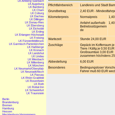
LK Amberg-Sulzbach
LK Augsburg
Pflichtfahrbereich
Landkreis und Stadt Ba
LK Bamberg
LK Cham
Grundbetrag
2,40 EUR - Mindestfahrp
LK Coburg
LK Dachau
Kilometerpreis
Normalpreis
1,4
LK Dillingen
LK Donau-Ries
Anfahrt außerhalb
1,4
LK Ebersberg
Betriebssitzgemein
LK Eichstätt
de
LK Erding
LK Erlangen-Höchstadt
LK Freising
Wartezeit
Stunde 24,00 EUR
LK Fürstenfeldbruck
LK Garmisch-Partenkirchen
Zuschläge
Gepäck im Kofferraum j
LK Haßberge
Tiere / Käfig je 0,50 EUR
LK Kronach
Großraumtaxi 3,00 EUR
LK Landshut
zusammen höchstens 2
LK Lindau
LK Miesbach
Abbestellung
6,00 EUR
LK Miltenberg
LK München
Besonderes
Bedingungsloser Vorsch
LK Neumarkt/Oberpfalz
Fahrer muß 60 EUR wec
LK Neustadt/Aisch
LK Passau
LK Rhön-Grabfeld
LK Rosenheim
LK Roth
LK Rottal-Inn
LK Schweinfurt
LK Traunstein
Berlin
Brandenburg
Bremen
Hamburg
Hessen
Mecklenburg-Vorpommern