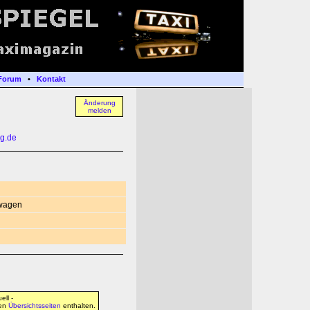
Forum
•
Kontakt
Änderung
melden
g.de
n
twagen
ell -
den
Übersichtsseiten
enthalten.