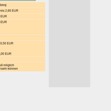
mberg
reis 2,60 EUR
0 EUR
0 EUR
e 0,50 EUR
5,00 EUR
uß möglich
hseln können