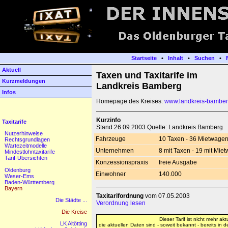
Startseite
•
Inhalt
•
Suchen
•
Aktuell
Taxen und Taxitarife im
Kurzmeldungen
Landkreis Bamberg
Infos
Homepage des Kreises:
www.landkreis-bamber
Kurzinfo
Taxitarife
Stand 26.09.2003 Quelle: Landkreis Bamberg
Nutzerhinweise
Fahrzeuge
10 Taxen - 36 Mietwage
Rechtsgrundlagen
Wartezeitmodelle
Unternehmen
8 mit Taxen - 19 mit Mie
Mindestlohntaxitarife
Tarif-Übersichten
Konzessionspraxis
freie Ausgabe
Oldenburg
Einwohner
140.000
Weser-Ems
Baden-Württemberg
Bayern
Taxitarifordnung
vom 07.05.2003
Die Städte ...
Verordnung lesen
Die Kreise
Dieser Tarif ist nicht mehr aktu
LK Altötting
die aktuellen Daten sind - soweit bekannt - bereits in 