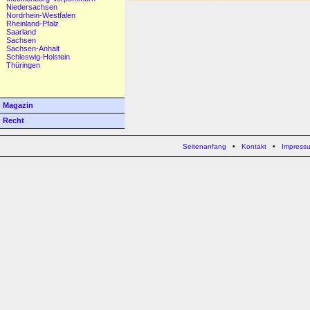
Niedersachsen
Nordrhein-Westfalen
Rheinland-Pfalz
Saarland
Sachsen
Sachsen-Anhalt
Schleswig-Holstein
Thüringen
Magazin
Recht
Seitenanfang
•
Kontakt
•
Impress