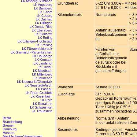
LK Amberg-Sulzbach
Grundbetrag
6-22 Uhr 3,00 € - Mindest
LK Augsburg
22-6 Uhr 6,00 € - Mindest
LK Bamberg
LK Cham
Kilometerpreis
Normalpreis
< 3 
LK Coburg
< 8 
LK Dachau
LK Dillingen
> 8 
LK Donau-Ries
Anfahrt außerhalb
< 3 
LK Ebersberg
LK Eichstätt
Betriebssitzgemein
< 8 
LK Erding
de
> 8 
LK Erlangen-Höchstadt
LK Freising
LK Fürstenfeldbruck
Fahrten von
Stun
LK Garmisch-Partenkirchen
außerhalb der
LK Haßberge
Betriebssitzgemein
LK Kronach
de zurück oder bei
LK Landshut
Rückkehr mit
LK Lindau
LK Miesbach
gleichem Fahrgast
LK Miltenberg
LK München
LK Neumarkt/Oberpfalz
LK Neustadt/Aisch
Wartezeit
Stunde 28,00 €
LK Passau
LK Rhön-Grabfeld
Zuschläge
GRT 5,00 €
LK Rosenheim
Gepäck im Kofferraum je
LK Roth
sperriges Gepäck je 1,00
LK Rottal-Inn
Tiere / Käfig je 0,50 €
LK Schweinfurt
LK Traunstein
zusammen höchstens 6,
Berlin
Abbestellung
Normaltarif + Anfahrt
Brandenburg
in der anfahrtsfreien Zo
Bremen
Hamburg
Besonderes
Bedingungsloser Vorsch
Hessen
Fahrer muß 50 EUR wec
Mecklenburg-Vorpommern