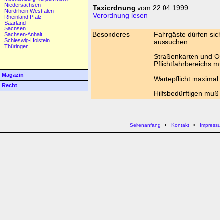
Niedersachsen
Taxiordnung
vom 22.04.1999
Nordrhein-Westfalen
Verordnung lesen
Rheinland-Pfalz
Saarland
Sachsen
Besonderes
Fahrgäste dürfen sic
Sachsen-Anhalt
Schleswig-Holstein
aussuchen
Thüringen
Straßenkarten und O
Pflichtfahrbereichs 
Magazin
Wartepflicht maximal
Recht
Hilfsbedürftigen muß
Seitenanfang
•
Kontakt
•
Impress