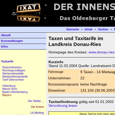
Startseite
•
Inhalt
•
Suchen
•
Aktuell
Taxen und Taxitarife im
Kurzmeldungen
Landkreis Donau-Ries
Infos
Homepage des Kreises:
www.donau-ries
Taxitarife
Kurzinfo
Stand 11.03.2004 Quelle: Landratsamt 
Nutzerhinweise
Rechtsgrundlagen
Fahrzeuge
9 Taxen - 14 Mietwa
Wartezeitmodelle
Mindestlohntaxitarife
Unternehmen
22
Tarif-Übersichten
Konzessionspraxis
keine Nachfrage
Oldenburg
Weser-Ems
Einwohner
131.104 (30.06.2003
Baden-Württemberg
Bayern
Die Städte ...
Taxitarifordnung
gültig seit 01.01.2002
Verordnung lesen
Die Kreise
LK Altötting
Dieser Tarif ist nicht mehr aktue