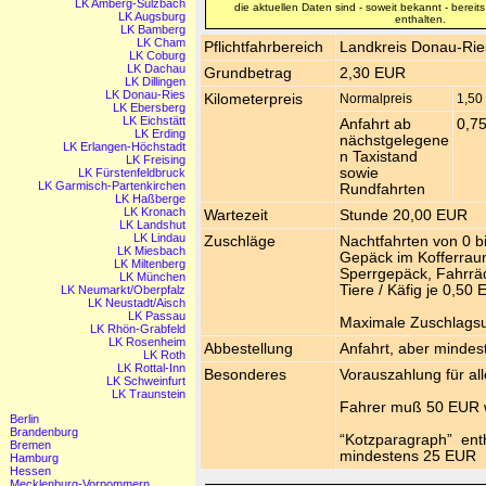
LK Amberg-Sulzbach
die aktuellen Daten sind - soweit bekannt - bereit
LK Augsburg
enthalten.
LK Bamberg
LK Cham
Pflichtfahrbereich
Landkreis Donau-Rie
LK Coburg
LK Dachau
Grundbetrag
2,30 EUR
LK Dillingen
LK Donau-Ries
Kilometerpreis
Normalpreis
1,50
LK Ebersberg
LK Eichstätt
Anfahrt ab
0,7
LK Erding
nächstgelegene
LK Erlangen-Höchstadt
n Taxistand
LK Freising
sowie
LK Fürstenfeldbruck
LK Garmisch-Partenkirchen
Rundfahrten
LK Haßberge
LK Kronach
Wartezeit
Stunde 20,00 EUR
LK Landshut
LK Lindau
Zuschläge
Nachtfahrten von 0 
LK Miesbach
Gepäck im Kofferrau
LK Miltenberg
Sperrgepäck, Fahrrä
LK München
Tiere / Käfig je 0,50
LK Neumarkt/Oberpfalz
LK Neustadt/Aisch
LK Passau
Maximale Zuschlag
LK Rhön-Grabfeld
LK Rosenheim
Abbestellung
Anfahrt, aber minde
LK Roth
LK Rottal-Inn
Besonderes
Vorauszahlung für al
LK Schweinfurt
LK Traunstein
Fahrer muß 50 EUR 
Berlin
Brandenburg
“Kotzparagraph” ent
Bremen
mindestens 25 EUR
Hamburg
Hessen
Mecklenburg-Vorpommern