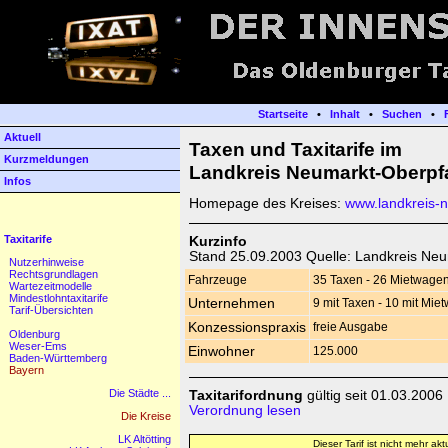
Startseite
•
Inhalt
•
Suchen
•
Aktuell
Taxen und Taxitarife im
Kurzmeldungen
Landkreis Neumarkt-Oberpf
Infos
Homepage des Kreises:
www.landkreis-
Taxitarife
Kurzinfo
Stand 25.09.2003 Quelle: Landkreis Neu
Nutzerhinweise
Rechtsgrundlagen
Fahrzeuge
35 Taxen - 26 Mietwage
Wartezeitmodelle
Mindestlohntaxitarife
Unternehmen
9 mit Taxen - 10 mit Mie
Tarif-Übersichten
Konzessionspraxis
freie Ausgabe
Oldenburg
Weser-Ems
Einwohner
125.000
Baden-Württemberg
Bayern
Die Städte ...
Taxitarifordnung
gültig seit 01.03.2006
Verordnung lesen
Die Kreise
LK Altötting
Dieser Tarif ist nicht mehr aktu