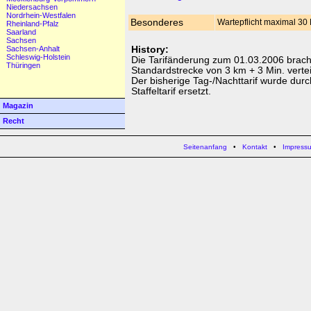
Niedersachsen
Nordrhein-Westfalen
Besonderes
Wartepflicht maximal 30
Rheinland-Pfalz
Saarland
Sachsen
Sachsen-Anhalt
History:
Schleswig-Holstein
Die Tarifänderung zum 01.03.2006 brach
Thüringen
Standardstrecke von 3 km + 3 Min. vertei
Der bisherige Tag-/Nachttarif wurde durc
Staffeltarif ersetzt.
Magazin
Recht
Seitenanfang
•
Kontakt
•
Impress