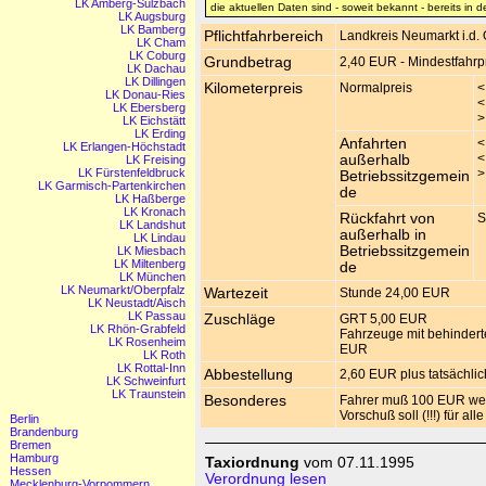
LK Amberg-Sulzbach
die aktuellen Daten sind - soweit bekannt - bereits in 
LK Augsburg
LK Bamberg
Pflichtfahrbereich
Landkreis Neumarkt i.d. 
LK Cham
LK Coburg
Grundbetrag
2,40 EUR - Mindestfahr
LK Dachau
LK Dillingen
Kilometerpreis
Normalpreis
<
LK Donau-Ries
<
LK Ebersberg
>
LK Eichstätt
LK Erding
Anfahrten
<
LK Erlangen-Höchstadt
<
außerhalb
LK Freising
LK Fürstenfeldbruck
>
Betriebssitzgemein
LK Garmisch-Partenkirchen
de
LK Haßberge
LK Kronach
Rückfahrt von
S
LK Landshut
außerhalb in
LK Lindau
Betriebssitzgemein
LK Miesbach
LK Miltenberg
de
LK München
LK Neumarkt/Oberpfalz
Wartezeit
Stunde 24,00 EUR
LK Neustadt/Aisch
LK Passau
Zuschläge
GRT 5,00 EUR
LK Rhön-Grabfeld
Fahrzeuge mit behindert
LK Rosenheim
EUR
LK Roth
LK Rottal-Inn
Abbestellung
2,60 EUR plus tatsächlic
LK Schweinfurt
LK Traunstein
Besonderes
Fahrer muß 100 EUR we
Vorschuß soll (!!!) für al
Berlin
Brandenburg
Bremen
Hamburg
Taxiordnung
vom 07.11.1995
Hessen
Verordnung lesen
Mecklenburg-Vorpommern