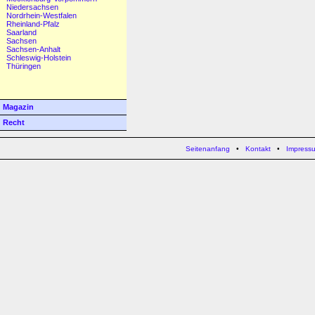
Niedersachsen
Nordrhein-Westfalen
Rheinland-Pfalz
Saarland
Sachsen
Sachsen-Anhalt
Schleswig-Holstein
Thüringen
Magazin
Recht
Seitenanfang
•
Kontakt
•
Impress