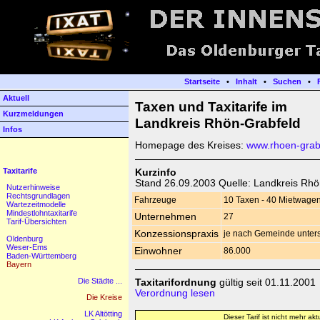
Startseite
•
Inhalt
•
Suchen
•
Aktuell
Taxen und Taxitarife im
Kurzmeldungen
Landkreis Rhön-Grabfeld
Infos
Homepage des Kreises:
www.rhoen-grab
Taxitarife
Kurzinfo
Stand 26.09.2003 Quelle: Landkreis Rhö
Nutzerhinweise
Rechtsgrundlagen
Fahrzeuge
10 Taxen - 40 Mietwage
Wartezeitmodelle
Mindestlohntaxitarife
Unternehmen
27
Tarif-Übersichten
Konzessionspraxis
je nach Gemeinde unters
Oldenburg
Weser-Ems
Einwohner
86.000
Baden-Württemberg
Bayern
Die Städte ...
Taxitarifordnung
gültig seit 01.11.2001
Verordnung lesen
Die Kreise
LK Altötting
Dieser Tarif ist nicht mehr aktu