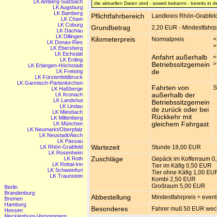
LK Amberg-Sulzbach
die aktuellen Daten sind - soweit bekannt - bereits in 
LK Augsburg
LK Bamberg
Pflichtfahrbereich
Landkreis Rhön-Grabfel
LK Cham
LK Coburg
Grundbetrag
2,20 EUR - Mindestfahrp
LK Dachau
LK Dillingen
Kilometerpreis
Normalpreis
<
LK Donau-Ries
>
LK Ebersberg
LK Eichstätt
Anfahrt außerhalb
<
LK Erding
>
Betriebssitzgemein
LK Erlangen-Höchstadt
LK Freising
de
LK Fürstenfeldbruck
LK Garmisch-Partenkirchen
Fahrten von
S
LK Haßberge
LK Kronach
außerhalb der
LK Landshut
Betriebssitzgemein
LK Lindau
de zurück oder bei
LK Miesbach
Rückkehr mit
LK Miltenberg
LK München
gleichem Fahrgast
LK Neumarkt/Oberpfalz
LK Neustadt/Aisch
LK Passau
LK Rhön-Grabfeld
Wartezeit
Stunde 18,00 EUR
LK Rosenheim
LK Roth
Zuschläge
Gepäck im Kofferraum 0
LK Rottal-Inn
Tier im Käfig 0,50 EUR
LK Schweinfurt
Tier ohne Käfig 1,00 EU
LK Traunstein
Kombi 2,50 EUR
Großraum 5,00 EUR
Berlin
Brandenburg
Abbestellung
Mindestfahrpreis + event
Bremen
Hamburg
Besonderes
Fahrer muß 50 EUR wec
Hessen
Mecklenburg-Vorpommern