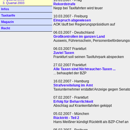
3. Quartal 2003
Rekordstrafe
Nepp bei Taxifahrten wird teuer
Infos
Taxitarife
10.03.2007 - Freiburg
Einspruch abgewiesen
Magazin
AOK läuft bei Regierungspräsidium auf
Recht
06.03.2007 - Deutschland
Großkontrollen im ganzen Land
Ausweis, Führersschein, Personenbeförderungssc
06.03.2007 Frankfurt
Zuviel Taxen
Frankfurt soll seinen Taxifuhrpark abspecken
27.02.2007 Frankfurt
Alle Taxen sind Nichtraucher-Taxen ...
... behauptet der BZP
16.02.2007 - Hamburg
Strafvereitelung im Amt
Taxiunternehmer erstattet Anzeige gegen Senato
07.02.2007 - Frankfurt
Erfolg für Beharrlichkeit
Abschlag auf Krankenfahrten gekippt
05.02.2007 - München
Rücktritt - Teil 2
Hans Meißner kündigt Rücktritt als BZP-Chef an
05.02.2007 - Freiburg