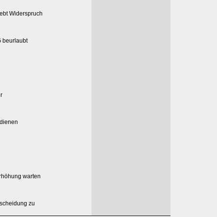
ebt Widerspruch
 beurlaubt
r
rdienen
erhöhung warten
tscheidung zu