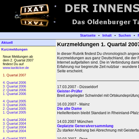
Startseite
•
Inhalt
•
Suchen
•
Aktuell
Kurzmeldungen 1. Quartal 200
Kurzmeldungen
In dieser Rubrik findest Du chronologisch angeor
Neue Meldungen ab
Kurzmeldungen aus ganz Deutschland, die der 
dem 2. Quartal 2007
Internet aufgefallen sind. Die in Verbindung dami
findest Du auf
Erfahrung nur begrenzte Zeit nutzbar - wundere 
www.taxiticker.de
Seite erscheint.
1. Quartal 2007
4. Quartal 2006
3. Quartal 2006
17.03.2007 - Düsseldorf
2. Quartal 2006
Geister-Prüfer
1. Quartal 2006
Breit angelegter Schwindel mit Ortskundeprüfun
4. Quartal 2005
16.03.2007 - Mainz
3. Quartal 2005
Die alte Dame
2. Quartal 2005
1. Quartal 2005
Hellelfenbein bleibt Standard in Rheinland-Pfalz
4. Quartal 2004
14.03.2007 München
3. Quartal 2004
Geplatzte Generalversammlung
2. Quartal 2004
Zu starker Andrang bei Abrechnung mit Geisterfa
1. Quartal 2004
4. Quartal 2003
10.03.2007 - Prag